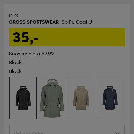
(456)
CROSS SPORTSWEAR
So Pu Coat U
35,-
Suositushinta 52,99
Black
Black
Valitse Koko
Valitse Koko