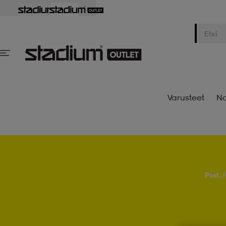
Varusteet
Na
Psst..