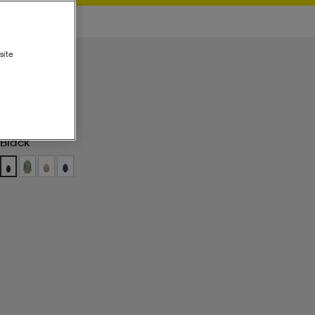
site
Black
Black