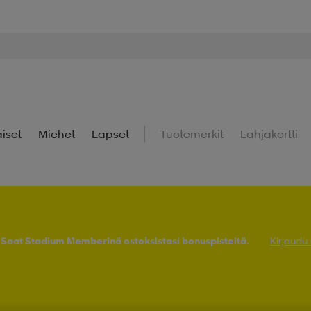
iset
Miehet
Lapset
Tuotemerkit
Lahjakortti
! Saat Stadium Memberinä ostoksistasi bonuspisteitä.
Kirjaudu