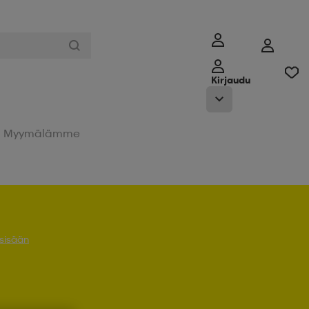
Kirjaudu
Myymälämme
 sisään