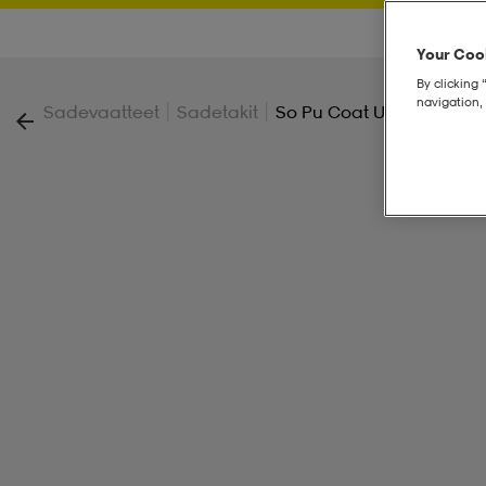
Your Cook
By clicking 
navigation, 
|
|
Sadevaatteet
Sadetakit
So Pu Coat U