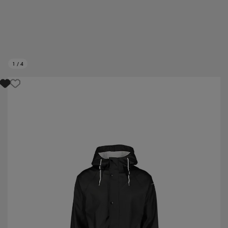
1
/
4