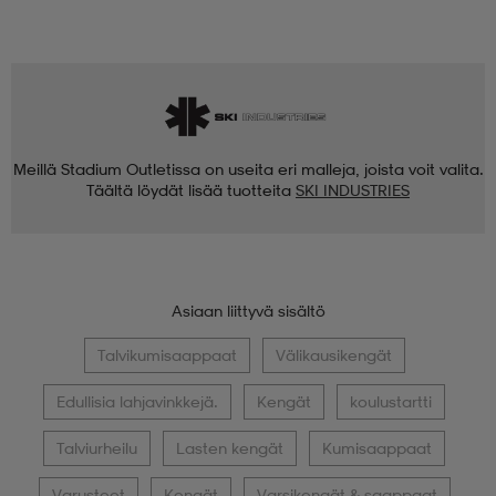
Meillä Stadium Outletissa on useita eri malleja, joista voit valita.
Täältä löydät lisää tuotteita
SKI INDUSTRIES
Asiaan liittyvä sisältö
Talvikumisaappaat
Välikausikengät
Edullisia lahjavinkkejä.
Kengät
koulustartti
Talviurheilu
Lasten kengät
Kumisaappaat
Varusteet
Kengät
Varsikengät & saappaat