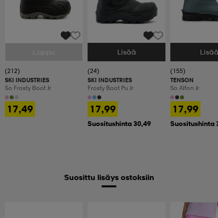
Loppu
Lisää
Lisä
Valitse Koko
Valitse Koko
Valitse Koko
(212)
(24)
(155)
SKI INDUSTRIES
SKI INDUSTRIES
TENSON
So Frosty Boot Jr
Frosty Boot Pu Jr
So Alfon Jr
17,49
17,99
17,99
Suositushinta 30,49
Suositushinta 
Suosittu lisäys ostoksiin