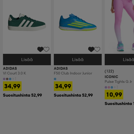
Lisää
Lisää
Lisä
Valitse Koko
Valitse Koko
Valitse Koko
ADIDAS
ADIDAS
(122)
Vl Court 3.0 K
F50 Club Indoor Junior
ICONIC
+1
Pulse Tights G Jr
34,99
34,99
+1
10,99
Suositushinta 52,99
Suositushinta 52,99
Suositushinta 