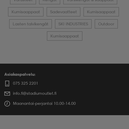
Kumisaappaat
Sadevaatteet
Kumisaappaat
Lasten talvikengät
SKI INDUSTRIES
Outdoor
Kumisaappaat
Asiakaspalvelu:
075 325 2201
info.fi@stadiumoutlet.fi
Maanantai-perjantai 10.00-14.00