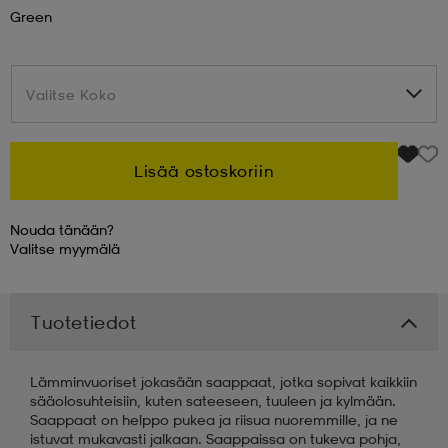
Green
 & otsanauhat
 & otsanauhat
asut
Valitse Koko
Valitse Koko
et
Lisää ostoskoriin
rrastot
s
Nouda tänään?
Valitse
myymälä
s
Tuotetiedot
Lämminvuoriset jokasään saappaat, jotka sopivat kaikkiin
sääolosuhteisiin, kuten sateeseen, tuuleen ja kylmään.
Saappaat on helppo pukea ja riisua nuoremmille, ja ne
istuvat mukavasti jalkaan. Saappaissa on tukeva pohja,