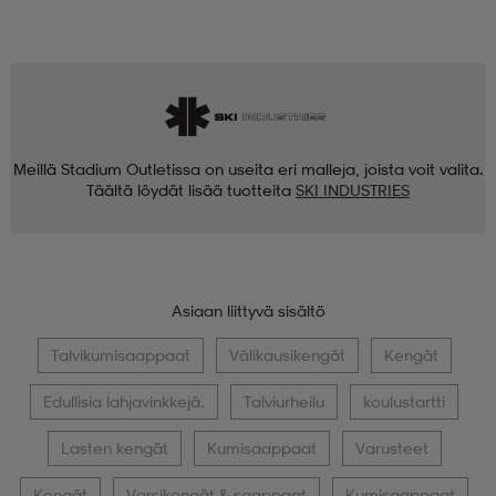
Meillä Stadium Outletissa on useita eri malleja, joista voit valita.
Täältä löydät lisää tuotteita
SKI INDUSTRIES
Asiaan liittyvä sisältö
Talvikumisaappaat
Välikausikengät
Kengät
Edullisia lahjavinkkejä.
Talviurheilu
koulustartti
Lasten kengät
Kumisaappaat
Varusteet
Kengät
Varsikengät & saappaat
Kumisaappaat