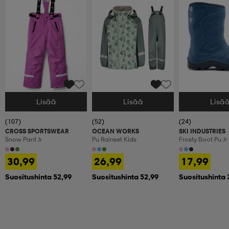
Lisää
Lisää
Lisä
Valitse Koko
Valitse Koko
Valitse Koko
(107)
(52)
(24)
CROSS SPORTSWEAR
OCEAN WORKS
SKI INDUSTRIES
Snow Pant Jr
Pu Rainset Kids
Frosty Boot Pu Jr
30,99
26,99
17,99
Suositushinta 52,99
Suositushinta 52,99
Suositushinta 