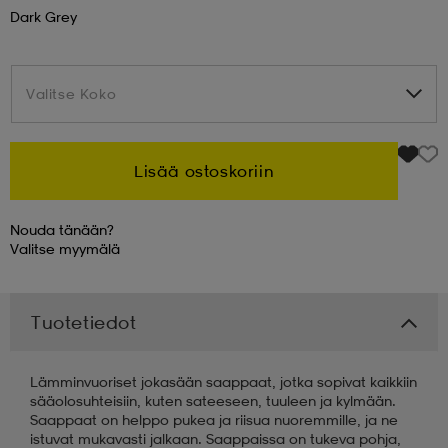
Dark Grey
 & otsanauhat
 & otsanauhat
asut
Valitse Koko
Valitse Koko
et
Lisää ostoskoriin
rrastot
s
Nouda tänään?
Valitse
myymälä
s
Tuotetiedot
Lämminvuoriset jokasään saappaat, jotka sopivat kaikkiin
sääolosuhteisiin, kuten sateeseen, tuuleen ja kylmään.
Saappaat on helppo pukea ja riisua nuoremmille, ja ne
istuvat mukavasti jalkaan. Saappaissa on tukeva pohja,