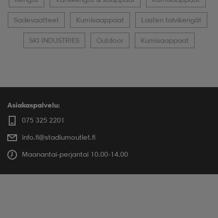
Sadevaatteet
Kumisaappaat
Lasten talvikengät
SKI INDUSTRIES
Outdoor
Kumisaappaat
Asiakaspalvelu:
075 325 2201
info.fi@stadiumoutlet.fi
Maanantai-perjantai 10.00-14.00