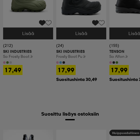
Lisää
Lisää
Lisä
Valitse Koko
Valitse Koko
Valitse Koko
(212)
(24)
(155)
SKI INDUSTRIES
SKI INDUSTRIES
TENSON
So Frosty Boot Jr
Frosty Boot Pu Jr
So Alfon Jr
17,49
17,99
17,99
Suositushinta 30,49
Suositushinta 
Suosittu lisäys ostoksiin
Huippuedullinen