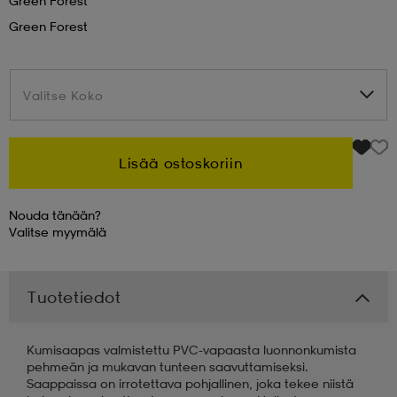
Green Forest
Green Forest
 & otsanauhat
 & otsanauhat
asut
Valitse Koko
Valitse Koko
et
Lisää ostoskoriin
rrastot
s
Nouda tänään?
Valitse
myymälä
s
Tuotetiedot
Kumisaapas valmistettu PVC-vapaasta luonnonkumista
pehmeän ja mukavan tunteen saavuttamiseksi.
Saappaissa on irrotettava pohjallinen, joka tekee niistä