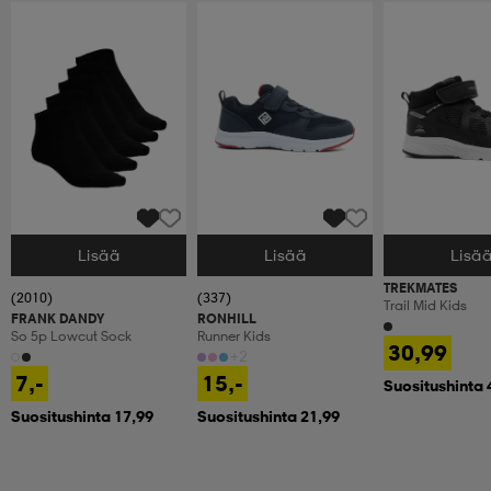
Lisää
Lisää
Lisä
Valitse Koko
Valitse Koko
Valitse Koko
TREKMATES
(2010)
(337)
Trail Mid Kids
FRANK DANDY
RONHILL
So 5p Lowcut Sock
Runner Kids
30,99
+2
7,-
15,-
Suositushinta 
Suositushinta 17,99
Suositushinta 21,99