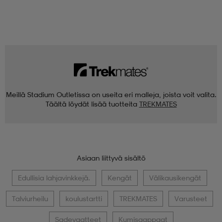
Meillä Stadium Outletissa on useita eri malleja, joista voit valita.
Täältä löydät lisää tuotteita
TREKMATES
Asiaan liittyvä sisältö
Edullisia lahjavinkkejä.
Kengät
Välikausikengät
Talviurheilu
koulustartti
TREKMATES
Varusteet
Sadevaatteet
Kumisaappaat