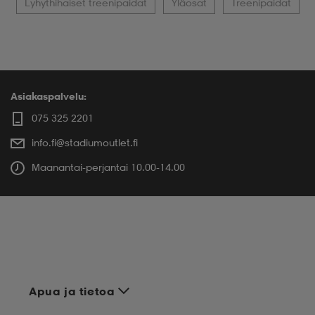
Lyhythihaiset treenipaidat
Yläosat
Treenipaidat
Asiakaspalvelu:
075 325 2201
info.fi@stadiumoutlet.fi
Maanantai-perjantai 10.00-14.00
Apua ja tietoa