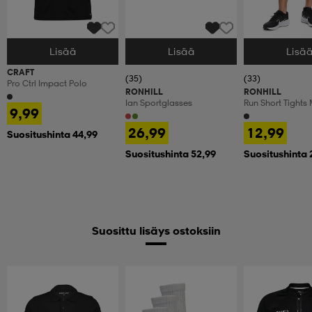
Lisää
Lisää
Lisä
Valitse Koko
Valitse Koko
Valitse Koko
CRAFT
(35)
(33)
Pro Ctrl Impact Polo
RONHILL
RONHILL
Ian Sportglasses
Run Short Tights
9,99
26,99
12,99
Suositushinta 44,99
Suositushinta 52,99
Suositushinta 
Suosittu lisäys ostoksiin