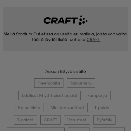
Meillä Stadium Outletissa on useita eri malleja, joista voit valita.
Täältä löydät lisää tuotteita
CRAFT
Asiaan liittyvä sisältö
Treenipaita
Talviurheilu
Edulliset lyhythihaiset paidat
kampanja
Katso hinta
Miesten vaatteet
T-paidat
T-paidat
CRAFT
Varusteet
Pyöräily