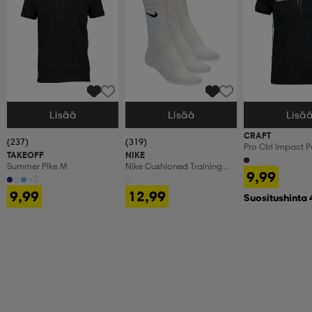
Lisää
Lisää
Lisä
Valitse Koko
Valitse Koko
Valitse Koko
CRAFT
(237)
(319)
Pro Ctrl Impact P
TAKEOFF
NIKE
Summer Pike M
Nike Cushioned Training
9,99
Crew Socks
+2
9,99
12,99
Suositushinta 