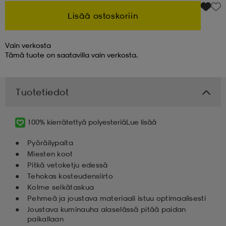
Lisää ostoskoriin
 & otsanauhat
 & otsanauhat
asut
Vain verkosta
Tämä tuote on saatavilla vain verkosta.
et
Tuotetiedot
rrastot
s
100% kierrätettyä polyesteriä
Lue lisää
s
Pyöräilypaita
Miesten koot
Pitkä vetoketju edessä
Tehokas kosteudensiirto
Kolme selkätaskua
Pehmeä ja joustava materiaali istuu optimaalisesti
Joustava kuminauha alaselässä pitää paidan
paikallaan