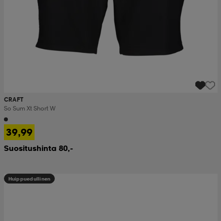
CRAFT
So Sum Xt Short W
39,99
Suositushinta 80,-
Huippuedullinen