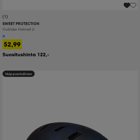
(1)
SWEET PROTECTION
Outrider Helmet U
52,99
Suositushinta 122,-
Huippuedullinen