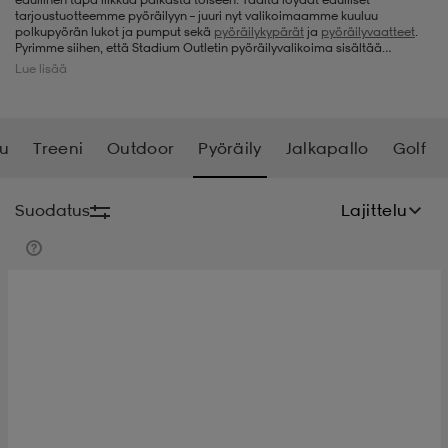
tarjoustuotteemme pyöräilyyn – juuri nyt valikoimaamme kuuluu
polkupyörän lukot ja pumput sekä
pyöräilykypärät
ja
pyöräilyvaatteet
.
t
uskengät
dat
uskengät
alit
Pyrimme siihen, että Stadium Outletin pyöräilyvalikoima sisältää
tuotteita niin työmatkapyöräilijälle kuin lajin harrastajalle, jotta kaikki
Lue lisää
pyöräilijät voisivat hankkia pyöräilyvarusteet meiltä erittäin huokeaan
hintaan. Pidä siis sivujamme silmällä, kun etsit jotain uutta
pyöräilyharrastukseesi.
saappaat
t
alit
aatteet
saappaat
su
Treeni
Outdoor
Pyöräily
Jalkapallo
Golf
it
alit
it
saappaat
elikengät
Suodatus
Lajittelu
 & hameet
kengät & saappaat
 & paidat
elikengät
aatteet
kengät & saappaat
t & Uimapuvut
kengät
set
kengät & saappaat
et
kengät
aatteet
tarvikkeet
olasit
kengät
rrastot
tarvikkeet