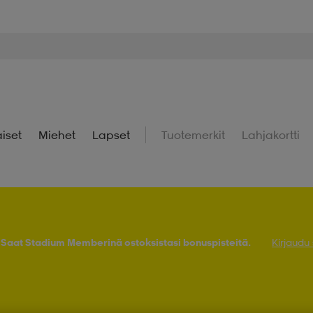
iset
Miehet
Lapset
Tuotemerkit
Lahjakortti
! Saat Stadium Memberinä ostoksistasi bonuspisteitä.
Kirjaudu