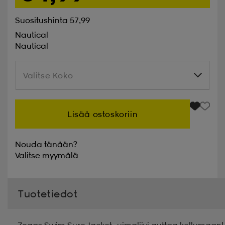
Suositushinta 57,99
Nautical
Nautical
Valitse Koko
Valitse Koko
Lisää ostoskoriin
Nouda tänään?
Valitse
myymälä
Tuotetiedot
Zoggs Swim Sure Jacket -uimaliivi auttaa kellumaan! K