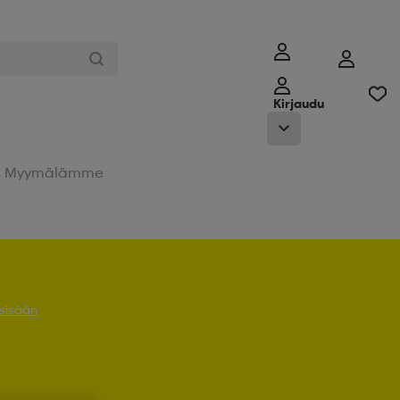
Kirjaudu
Myymälämme
 sisään