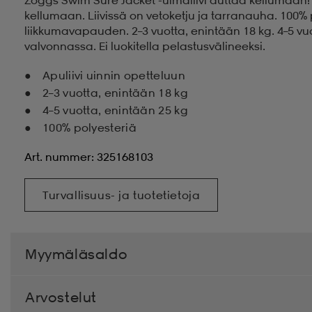
kellumaan. Liivissä on vetoketju ja tarranauha. 100
liikkumavapauden. 2–3 vuotta, enintään 18 kg. 4–5 vu
valvonnassa. Ei luokitella pelastusvälineeksi.
Apuliivi uinnin opetteluun
2–3 vuotta, enintään 18 kg
4–5 vuotta, enintään 25 kg
100% polyesteriä
Art. nummer: 325168103
Turvallisuus- ja tuotetietoja
Myymäläsaldo
Arvostelut