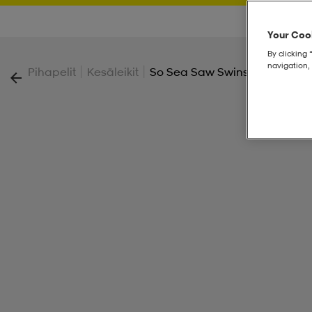
Your Cook
By clicking 
navigation, 
|
|
Pihapelit
Kesäleikit
So Sea Saw Swinsure Jacket J