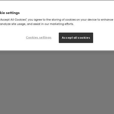
ie settings
“Accept All Cookies”, you agree to the storing of cookies on your device to enhance 
analyze site usage, and assist in our marketing efforts.
r
Cookies settings
Accept all cookies