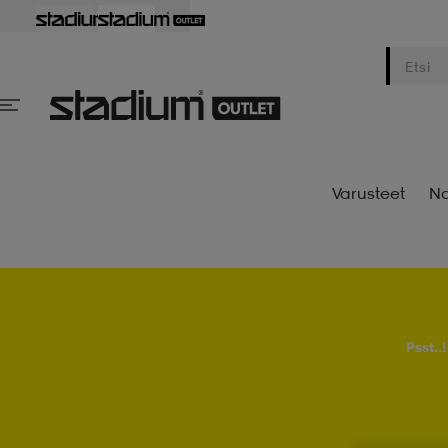
Varusteet
Na
Psst..