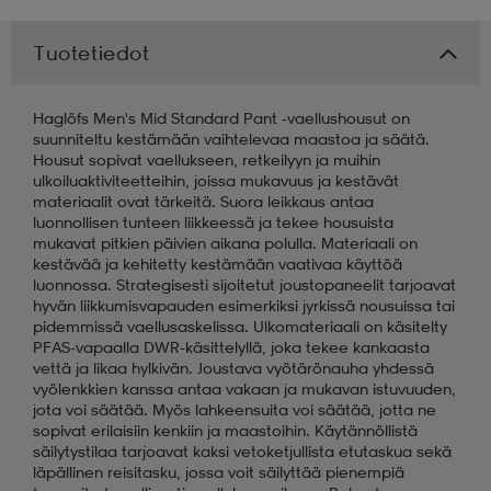
 & otsanauhat
 & otsanauhat
asut
Tuotetiedot
Haglöfs Men's Mid Standard Pant -vaellushousut on
et
suunniteltu kestämään vaihtelevaa maastoa ja säätä.
Housut sopivat vaellukseen, retkeilyyn ja muihin
ulkoiluaktiviteetteihin, joissa mukavuus ja kestävät
materiaalit ovat tärkeitä. Suora leikkaus antaa
rrastot
s
luonnollisen tunteen liikkeessä ja tekee housuista
mukavat pitkien päivien aikana polulla. Materiaali on
kestävää ja kehitetty kestämään vaativaa käyttöä
luonnossa. Strategisesti sijoitetut joustopaneelit tarjoavat
s
hyvän liikkumisvapauden esimerkiksi jyrkissä nousuissa tai
pidemmissä vaellusaskelissa. Ulkomateriaali on käsitelty
PFAS-vapaalla DWR-käsittelyllä, joka tekee kankaasta
vettä ja likaa hylkivän. Joustava vyötärönauha yhdessä
vyölenkkien kanssa antaa vakaan ja mukavan istuvuuden,
jota voi säätää. Myös lahkeensuita voi säätää, jotta ne
sopivat erilaisiin kenkiin ja maastoihin. Käytännöllistä
säilytystilaa tarjoavat kaksi vetoketjullista etutaskua sekä
läpällinen reisitasku, jossa voit säilyttää pienempiä