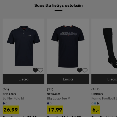
Suosittu lisäys ostoksiin
Lisää
Lisää
Lisä
Valitse Koko
Valitse Koko
Valitse Koko
(65)
(21)
(181)
SEBAGO
SEBAGO
UMBRO
So Pier Polo M
Big Logo Tee M
Parma Football 
26,99
17,99
6,-