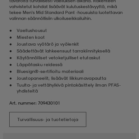
tavaroita turvallisesti vaelluksen aikana. Rakenteen
vahvistetut kohdat lisäävät kulutuskestävyyttä, mikä
tekee Men's Mid Standard Pant -housuista luotettavan
valinnan säännöllisiin ulkoiluseikkailuihin.
Vaellushousut
Miesten koot
Joustava vyötärö ja vyölenkit
Säädettävät lahkeensuut tarrakiinnityksellä
Käytännölliset vetoketjulliset etutaskut
Läppätasku reidessä
Bluesign®-sertifioitu materiaali
Joustopaneelit; lisäävät liikkumavapautta
Tuulta- ja vettähylkivä pintakäsittely ilman PFAS-
yhdisteitä
Art. nummer: 709430101
Turvallisuus- ja tuotetietoja