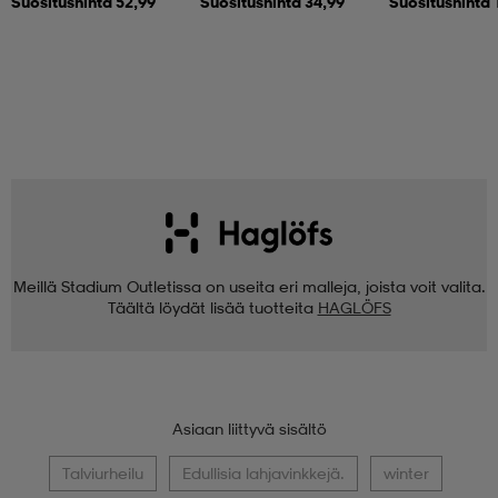
Suositushinta 52,99
Suositushinta 34,99
Suositushinta 
Meillä Stadium Outletissa on useita eri malleja, joista voit valita.
Täältä löydät lisää tuotteita
HAGLÖFS
Asiaan liittyvä sisältö
Talviurheilu
Edullisia lahjavinkkejä.
winter