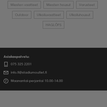
Miesten vaatteet
Miesten housut
Varusteet
Outdoor
Ulkoiluvaatteet
Ulkoiluhousut
HAGLÖFS
Asiakaspalvelu:
075 325 2201
info.fi@stadiumoutlet.fi
Maanantai-perjantai 10.00-14.00