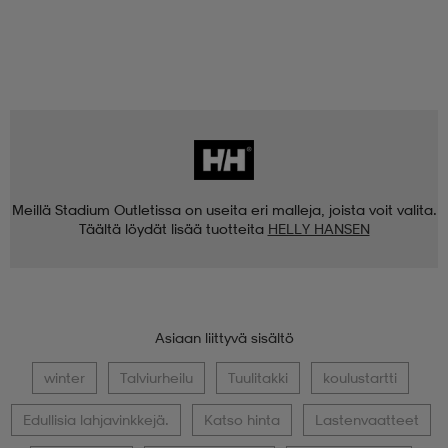
Meillä Stadium Outletissa on useita eri malleja, joista voit valita.
Täältä löydät lisää tuotteita
HELLY HANSEN
Asiaan liittyvä sisältö
winter
Talviurheilu
Tuulitakki
koulustartti
Edullisia lahjavinkkejä.
Katso hinta
Lastenvaatteet