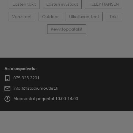
Lasten takit
Lasten syystakit
HELLY HANSEN
Varusteet
Outdoor
Ulkoiluvaatteet
Takit
Kevyttoppatakit
Asiakaspalvelu:
075 325 2201
info.fi@stadiumoutlet.fi
Maanantai-perjantai 10.00-14.00