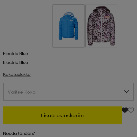
 & otsanauhat
 & otsanauhat
asut
et
Electric Blue
rrastot
s
Electric Blue
Kokotaulukko
s
Valitse Koko
Valitse Koko
Lisää ostoskoriin
Nouda tänään?