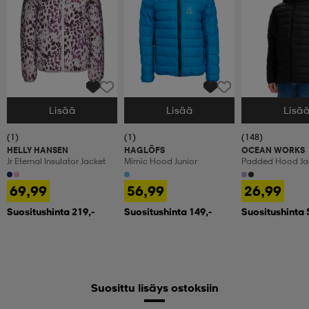
Lisää
Lisää
Lisä
Valitse Koko
Valitse Koko
Valitse Koko
(1)
(1)
(148)
HELLY HANSEN
HAGLÖFS
OCEAN WORKS
Jr Eternal Insulator Jacket
Mimic Hood Junior
Padded Hood Jac
69,99
56,99
26,99
Suositushinta 219,-
Suositushinta 149,-
Suositushinta 
Suosittu lisäys ostoksiin