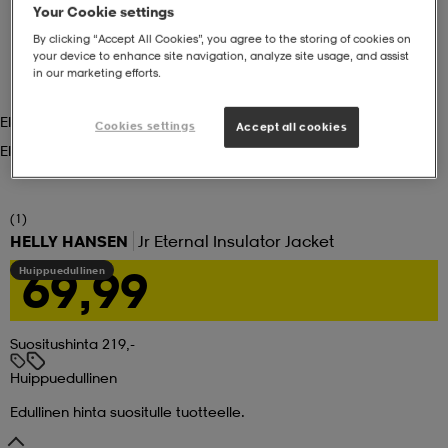
Your Cookie settings
By clicking “Accept All Cookies”, you agree to the storing of cookies on
set
asut
tarvikkeet
u- & treenikengät
your device to enhance site navigation, analyze site usage, and assist
in our marketing efforts.
olasit
eet & lapaset
Electric Blue
Cookies settings
Accept all cookies
Electric Blue
aatteet
(1)
HELLY HANSEN
Jr Eternal Insulator Jacket
aatteet
rit
69,99
Huippuedullinen
eet & lapaset
eet & lapaset
olasit
Suositushinta 219,-
Huippuedullinen
Edullinen hinta suositulle tuotteelle.
et
rrastot
set