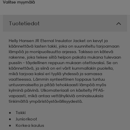
Valitse
myymälä
Tuotetiedot
Helly Hansen JR Eternal Insulator Jacket on kevyt ja
käännettävä lasten takki, joka on suunniteltu tarjoamaan
lämpöä ja monipuolisuutta arjessa. Takissa on kätevä
rakenne, joka tekee siitä helpon pakata mukana tulevaan
pussiin – täydellinen reppuun mukaan otettavaksi. Se on
käännettävä, ja siinä on eri värit kummallakin puolella,
mikä tarjoaa kaksi eri tyyliä yhdessä ja samassa
vaatteessa. Lämmin synteettinen toppaus tuntuu
untuvamaiselta ja pitää tehokkaasti lämpöä myös
kylminä päivinä. Ulkomateriaali on käsitelty PFAS-
vapaasti, mikä antaa vettähylkiviä ominaisuuksia
tinkimättä ympäristöystävällisyydestä.
Takki
Juniorikoot
Korkea kaulus