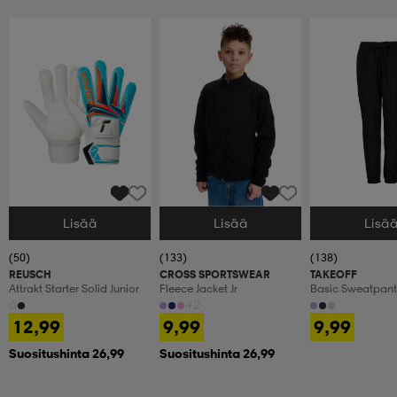
Lisää
Lisää
Lisä
Valitse Koko
Valitse Koko
Valitse Koko
(50)
(133)
(138)
REUSCH
CROSS SPORTSWEAR
TAKEOFF
Attrakt Starter Solid Junior
Fleece Jacket Jr
Basic Sweatpant 
+2
12,99
9,99
9,99
Suositushinta 26,99
Suositushinta 26,99