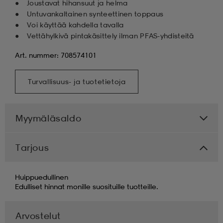
Joustavat hihansuut ja helma
Untuvankaltainen synteettinen toppaus
Voi käyttää kahdella tavalla
Vettähylkivä pintakäsittely ilman PFAS-yhdisteitä
Art. nummer: 708574101
Turvallisuus- ja tuotetietoja
Myymäläsaldo
Tarjous
Huippuedullinen
Edulliset hinnat monille suosituille tuotteille.
Arvostelut