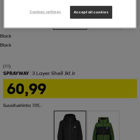
Cookies settings
Accept all cookies
set
asut
tarvikkeet
u- & treenikengät
Black
olasit
eet & lapaset
Black
aatteet
(11)
SPRAYWAY
3 Layer Shell Jkt Jr
60,99
aatteet
rit
Suositushinta 105,-
eet & lapaset
eet & lapaset
olasit
et
rrastot
set