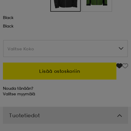
 & otsanauhat
 & otsanauhat
asut
Black
Black
et
Valitse Koko
Valitse Koko
rrastot
s
Lisää ostoskoriin
s
Nouda tänään?
Valitse
myymälä
Tuotetiedot