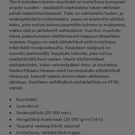
Tämä kolmikerroksinen kuoritakki on luotettava kumppani
ympäri vuoden – kesäisistä vaelluksista talven aktiivisiin
päiviin laskettelurinteessä. Takki on valmistettu tuulen- ja
vedenpitävästä materiaalista, jossa on kosteutta siirtävä
kalvo, joka auttaa kehoa pysymään kuivana ja mukavana,
vaikka sää ja aktiviteetit vaihtelisivat. Vuoriton muotoilu
tekee pukeutumisen säätämisestä helppoa lämpötilan
mukaan. Huppu on sekä säädettävä että irrotettava,
mikä lisää monipuolisuutta. Kauluksen sisäpuoli on
vuorattu pehmeällä, harjatulla trikoolla, joka tuntuu
miellyttävältä ihoa vasten. Useat käytännölliset
yksityiskohdat, kuten vetoketjulliset rinta- ja sivutaskut,
hissikorttitasku hihassa sekä tarranauhalla säädettävät
hihansuut, tekevät takista erinomaisen aktiiviseen
ulkoiluun. Vaatteen vettähylkivä pintakäsittely on PFAS-
vapaa.
Kuoritakki
Juniorikoot
Vedenpitävä (20 000 mm)
Hengittävä materiaali (20 000 g/m²/24 h)
Teipatut vedenpitävät saumat
Irrotettava, säädettävä huppu