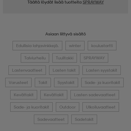
Täältä löydät lisää tuotteita
SPRAYWAY
Asiaan liittyvä sisältö
Edullisia lahjavinkkejä.
winter
koulustartti
Talviurheilu
Tuulitakki
SPRAYWAY
Lastenvaatteet
Lasten takit
Lasten syystakit
Varusteet
Takit
Syystakit
Sade- ja kuoritakit
Kevättakit
Kevättakit
Lasten sadevaatteet
Sade- ja kuoritakit
Outdoor
Ulkoiluvaatteet
Sadevaatteet
Sadetakit