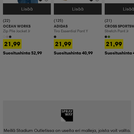
Lisää
Lisää
Lisä
Valitse Koko
Valitse Koko
Valitse Koko
(22)
(125)
(21)
OCEAN WORKS
ADIDAS
CROSS SPORTS
Zip Pile Jacket Jr
Tiro Essential Pant Y
Stretch Pant Jr
21,99
21,99
21,99
Suositushinta 52,99
Suositushinta 40,99
Suositushinta 
Meillä Stadium Outletissa on useita eri malleja, joista voit valita.