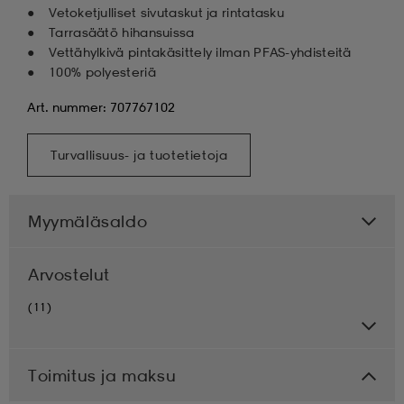
Vetoketjulliset sivutaskut ja rintatasku
Tarrasäätö hihansuissa
Vettähylkivä pintakäsittely ilman PFAS-yhdisteitä
100% polyesteriä
Art. nummer: 707767102
Turvallisuus- ja tuotetietoja
Myymäläsaldo
Arvostelut
(11)
Toimitus ja maksu