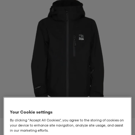
t
uskengät
dat
uskengät
alit
saappaat
t
alit
aatteet
saappaat
it
alit
it
saappaat
elikengät
 & hameet
kengät & saappaat
 & paidat
elikengät
aatteet
kengät & saappaat
t & Uimapuvut
kengät
set
kengät & saappaat
et
kengät
1
/
2
Your Cookie settings
By clicking “Accept All Cookies”, you agree to the storing of cookies on
aatteet
tarvikkeet
olasit
kengät
rrastot
tarvikkeet
your device to enhance site navigation, analyze site usage, and assist
in our marketing efforts.