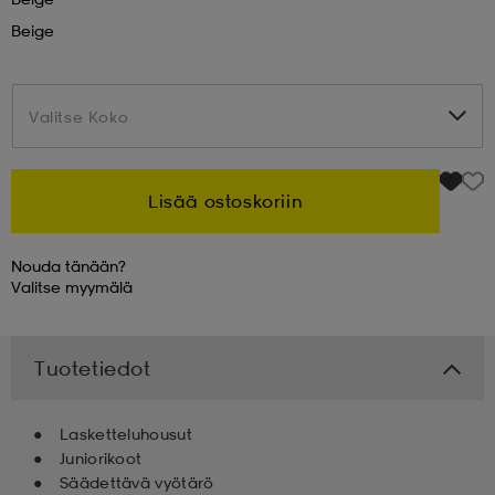
Beige
 & otsanauhat
 & otsanauhat
asut
Valitse Koko
Valitse Koko
et
Lisää ostoskoriin
rrastot
s
Nouda tänään?
Valitse
myymälä
s
Tuotetiedot
Lasketteluhousut
Juniorikoot
Säädettävä vyötärö