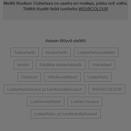
Meillä Stadium Outletissa on useita eri malleja, joista voit valita.
Täältä löydät lisää tuotteita
WEARCOLOUR
Asiaan liittyvä sisältö
Talviurheilu
koulustartti
Lasketteluvaatteet
winter
Edullisia lahjavinkkejä.
Varusteet
Outdoor
Ulkoiluvaatteet
Laskettelu
Lasketteluhousut ja lumilautailuhousut
WEARCOLOUR
Lastenvaatteet
Lasten housut
Laskettelu- ja lumilautailuhousut