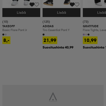
Lisää
Lisää
Lisä
Valitse Koko
Valitse Koko
Valitse Koko
(10)
(125)
(73)
TAKEOFF
ADIDAS
GRATITUDE
Basic Flare Pant Jr
Tiro Essential Pant Y
Flare Tights, Lev
Treenitrikoot, La
8,-
21,99
10,99
Suositushinta 40,99
Suositushinta 