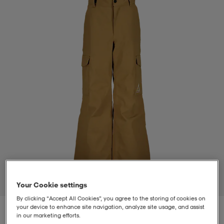
t
uskengät
dat
uskengät
alit
saappaat
t
alit
aatteet
saappaat
it
alit
it
saappaat
elikengät
 & hameet
kengät & saappaat
 & paidat
elikengät
aatteet
kengät & saappaat
t & Uimapuvut
kengät
set
kengät & saappaat
et
kengät
1
/
2
Your Cookie settings
By clicking “Accept All Cookies”, you agree to the storing of cookies on
aatteet
tarvikkeet
olasit
kengät
rrastot
tarvikkeet
your device to enhance site navigation, analyze site usage, and assist
in our marketing efforts.