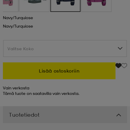
 & otsanauhat
 & otsanauhat
asut
Navy/turquiose
Navy/turquiose
et
Valitse Koko
Valitse Koko
rrastot
s
Lisää ostoskoriin
s
Vain verkosta
Tämä tuote on saatavilla vain verkosta.
Tuotetiedot