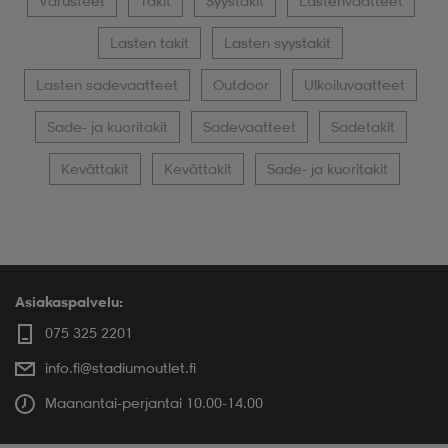
Varusteet
Takit
Syystakit
Lastenvaatteet
Lasten takit
Lasten syystakit
Lasten sadevaatteet
Outdoor
Ulkoiluvaatteet
Sade- ja kuoritakit
Sadevaatteet
Sadetakit
Kevättakit
Kevättakit
Sade- ja kuoritakit
Asiakaspalvelu:
075 325 2201
info.fi@stadiumoutlet.fi
Maanantai-perjantai 10.00-14.00