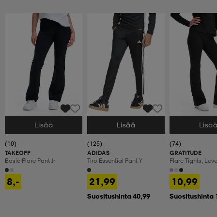
Lisää
Lisää
Lisä
Valitse Koko
Valitse Koko
Valitse Koko
(10)
(125)
(74)
TAKEOFF
ADIDAS
GRATITUDE
Basic Flare Pant Jr
Tiro Essential Pant Y
Flare Tights, Lev
Treenitrikoot, La
8,-
21,99
10,99
Suositushinta 40,99
Suositushinta 