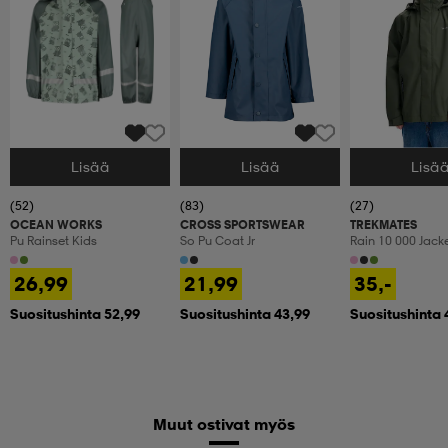
Lisää
Lisää
Lisä
Valitse Koko
Valitse Koko
Valitse Koko
(52)
(83)
(27)
OCEAN WORKS
CROSS SPORTSWEAR
TREKMATES
Pu Rainset Kids
So Pu Coat Jr
Rain 10 000 Jacke
Sadetakki, Laste
26,99
21,99
35,-
Suositushinta 52,99
Suositushinta 43,99
Suositushinta 
Muut ostivat myös