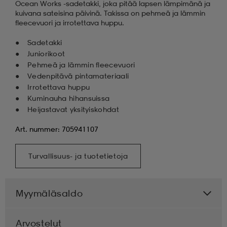
Ocean Works -sadetakki, joka pitää lapsen lämpimänä ja
kuivana sateisina päivinä. Takissa on pehmeä ja lämmin
fleecevuori ja irrotettava huppu.
Sadetakki
Juniorikoot
Pehmeä ja lämmin fleecevuori
Vedenpitävä pintamateriaali
Irrotettava huppu
Kuminauha hihansuissa
Heijastavat yksityiskohdat
Art. nummer: 705941107
Turvallisuus- ja tuotetietoja
Myymäläsaldo
Arvostelut