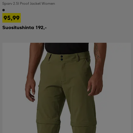
Sparv 2.5l Proof Jacket Women
 & otsanauhat
 & otsanauhat
asut
95,99
Suositushinta 192,-
et
rrastot
s
s