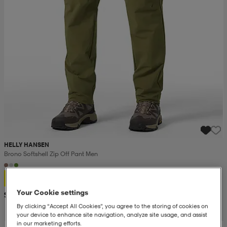
HELLY HANSEN
Brono Softshell Zip Off Pant Men
69,99
Your Cookie settings
Suositushinta 129,-
By clicking “Accept All Cookies”, you agree to the storing of cookies on
your device to enhance site navigation, analyze site usage, and assist
in our marketing efforts.