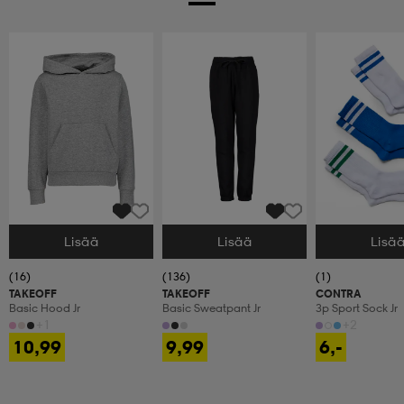
Lisää
Lisää
Lisä
Valitse Koko
Valitse Koko
Valitse Koko
(16)
(136)
(1)
TAKEOFF
TAKEOFF
CONTRA
Basic Hood Jr
Basic Sweatpant Jr
3p Sport Sock Jr
+1
+2
10,99
9,99
6,-