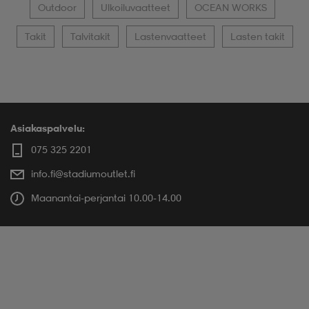
Outdoor
Ulkoiluvaatteet
OCEAN WORKS
Takit
Talvitakit
Lastenvaatteet
Lasten takit
Asiakaspalvelu:
075 325 2201
info.fi@stadiumoutlet.fi
Maanantai-perjantai 10.00-14.00