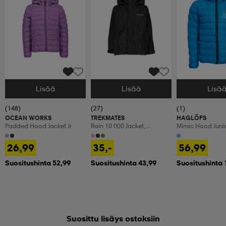
Lisää
Lisää
Lisä
Valitse Koko
Valitse Koko
Valitse Koko
(148)
(27)
(1)
OCEAN WORKS
TREKMATES
HAGLÖFS
Padded Hood Jacket Jr
Rain 10 000 Jacket,
Mimic Hood Juni
Sadetakki, Lasten
26,99
35,-
56,99
Suositushinta 52,99
Suositushinta 43,99
Suositushinta 
Suosittu lisäys ostoksiin