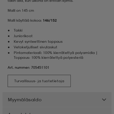
takin alla, kun ulkona on erittäin kylmä.
Malli on 145 cm
Malli käyttää kokoa:
146/152
Takki
Juniorikoot
Kevyt synteettinen toppaus
Vetoketjulliset sivutaskut
Pintamateriaali: 100% kierrätettyä polyamidia |
Toppaus: 100% kierrätettyä polyesteriä
Art. nummer: 705451101
Turvallisuus- ja tuotetietoja
Myymäläsaldo