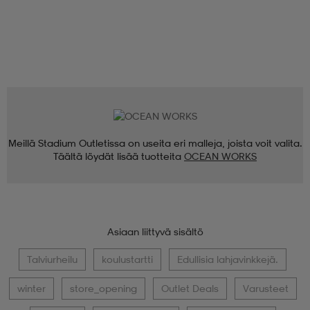
Meillä Stadium Outletissa on useita eri malleja, joista voit valita.
Täältä löydät lisää tuotteita
OCEAN WORKS
Asiaan liittyvä sisältö
Talviurheilu
koulustartti
Edullisia lahjavinkkejä.
winter
store_opening
Outlet Deals
Varusteet