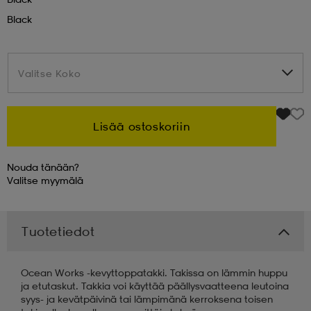
Black
 & otsanauhat
 & otsanauhat
asut
Valitse Koko
Valitse Koko
et
Lisää ostoskoriin
rrastot
s
Nouda tänään?
Valitse
myymälä
s
Tuotetiedot
Ocean Works -kevyttoppatakki. Takissa on lämmin huppu
ja etutaskut. Takkia voi käyttää päällysvaatteena leutoina
syys- ja kevätpäivinä tai lämpimänä kerroksena toisen