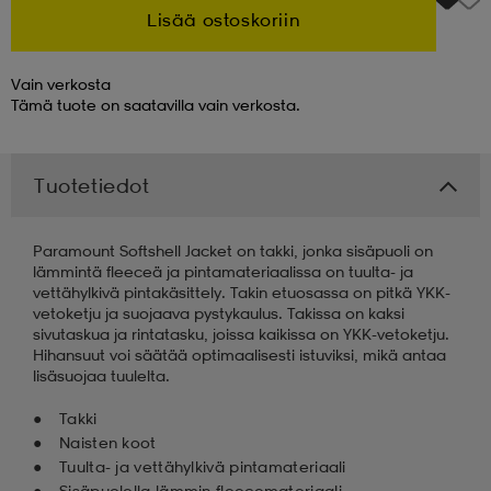
Lisää ostoskoriin
 & otsanauhat
 & otsanauhat
asut
Vain verkosta
Tämä tuote on saatavilla vain verkosta.
et
Tuotetiedot
rrastot
s
Paramount Softshell Jacket on takki, jonka sisäpuoli on
lämmintä fleeceä ja pintamateriaalissa on tuulta- ja
vettähylkivä pintakäsittely. Takin etuosassa on pitkä YKK-
s
vetoketju ja suojaava pystykaulus. Takissa on kaksi
sivutaskua ja rintatasku, joissa kaikissa on YKK-vetoketju.
Hihansuut voi säätää optimaalisesti istuviksi, mikä antaa
lisäsuojaa tuulelta.
Takki
Naisten koot
Tuulta- ja vettähylkivä pintamateriaali
Sisäpuolella lämmin fleecemateriaali