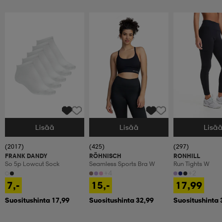
Lisää
Lisää
Lisä
Valitse Koko
Valitse Koko
Valitse Koko
(2017)
(425)
(297)
FRANK DANDY
RÖHNISCH
RONHILL
So 5p Lowcut Sock
Seamless Sports Bra W
Run Tights W
+4
+2
7,-
15,-
17,99
Suositushinta 17,99
Suositushinta 32,99
Suositushinta 