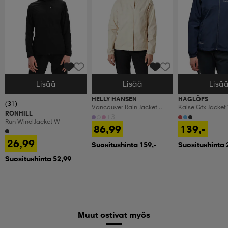
Lisää
Lisää
Lisä
Valitse Koko
Valitse Koko
Valitse Koko
HELLY HANSEN
HAGLÖFS
(31)
Vancouver Rain Jacket
Kaise Gtx Jacke
RONHILL
Women
+3
Run Wind Jacket W
86,99
139,-
26,99
Suositushinta 159,-
Suositushinta 
Suositushinta 52,99
Muut ostivat myös