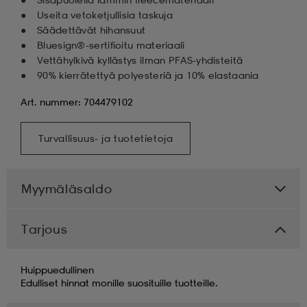
Useita vetoketjullisia taskuja
Säädettävät hihansuut
Bluesign®-sertifioitu materiaali
Vettähylkivä kyllästys ilman PFAS-yhdisteitä
90% kierrätettyä polyesteriä ja 10% elastaania
Art. nummer: 704479102
Turvallisuus- ja tuotetietoja
Myymäläsaldo
Tarjous
Huippuedullinen
Edulliset hinnat monille suosituille tuotteille.