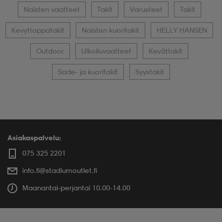
Naisten vaatteet
Takit
Varusteet
Takit
Kevyttoppatakit
Naisten kuoritakit
HELLY HANSEN
Outdoor
Ulkoiluvaatteet
Kevättakit
Sade- ja kuoritakit
Syystakit
Asiakaspalvelu:
075 325 2201
info.fi@stadiumoutlet.fi
Maanantai-perjantai 10.00-14.00