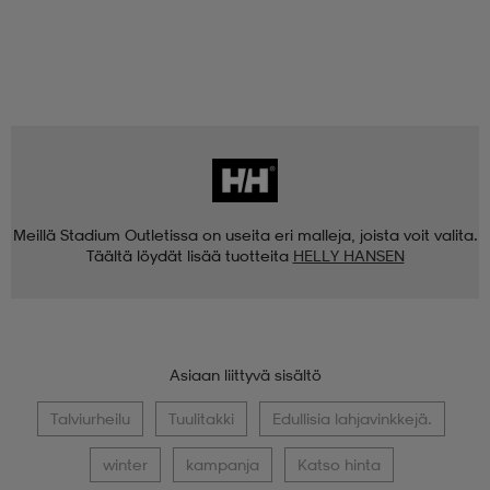
Meillä Stadium Outletissa on useita eri malleja, joista voit valita.
Täältä löydät lisää tuotteita
HELLY HANSEN
Asiaan liittyvä sisältö
Talviurheilu
Tuulitakki
Edullisia lahjavinkkejä.
winter
kampanja
Katso hinta