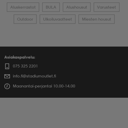
Aluskerrastot
BULA
Alushousut
Varusteet
Outdoor
Ulkoiluvaatteet
Miesten housut
Asiakaspalvelu:
075 325 2201
info.fi@stadiumoutlet.fi
Maanantai-perjantai 10.00-14.00