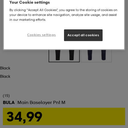
Your Cookie settings
By clicking “Accept All Cookies”, you agree to the storing of cookies on
set
asut
tarvikkeet
u- & treenikengät
your device to enhance site navigation, analyze site usage, and assist
in our marketing efforts.
olasit
eet & lapaset
Cookies settings
Accept all cookies
aatteet
Black
aatteet
rit
Black
(15)
eet & lapaset
eet & lapaset
olasit
BULA
Main Baselayer Pnt M
34,99
et
rrastot
set