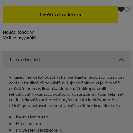
Lisää ostoskoriin
Nouda tänään?
Valitse
myymälä
Tuotetiedot
Villaiset kerrastohousut kaksinkertaista neulosta, jossa on
kosteutta siirtäviä teknisiä kuituja sisäpinnalla ja lämpöä
pitävää merinovillaa ulkopinnalla. Verkkopaneelit
tehostavat liikkumavapautta ja kosteudensiirtoa. Tekniset
kuidut tekevät vaatteesta myös entistä kestävämmän.
Litteät ja joustavat saumat ehkäisevät hankaumia iholla.
Kerrastohousut
Miesten koot
Polyesteri sisäpuolella