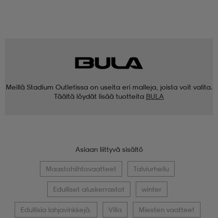
Meillä Stadium Outletissa on useita eri malleja, joista voit valita.
Täältä löydät lisää tuotteita
BULA
Asiaan liittyvä sisältö
Maastohiihtovaatteet
Talviurheilu
Edulliset aluskerrastot
winter
Edullisia lahjavinkkejä.
Villa
Miesten vaatteet