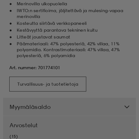
Merinovilla ulkopuolella
IWTO:n sertifioima, jäljitettävä ja mulesing-vapaa
merinovilla
Kosteutta siirtävä verkkopaneeli
Kestävyyttä parantava tekninen kuitu
Litteät joustavat saumat
Päämateriaali: 47% polyesteriä, 42% villaa, 11%
polyamidia. Kontrastimateriaali: 47% villaa, 47%
polyesteriä, 6% polyamidia
Art. nummer: 701774101
Turvallisuus- ja tuotetietoja
Myymäläsaldo
Arvostelut
(15)