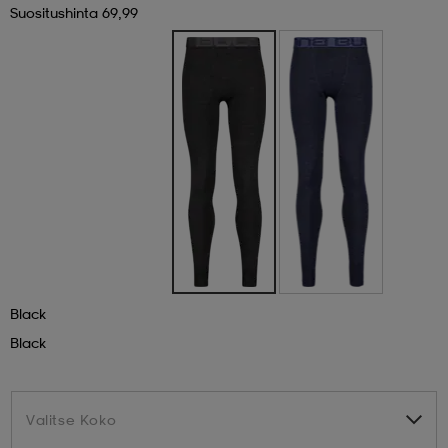
Suositushinta 69,99
 & otsanauhat
 & otsanauhat
asut
et
rrastot
s
s
Black
Black
Valitse Koko
Valitse Koko