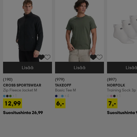
Lisää
Lisää
Lisä
Valitse Koko
Valitse Koko
Valitse Koko
(190)
(979)
(897)
CROSS SPORTSWEAR
TAKEOFF
NORFOLK
Zip Fleece Jacket M
Basic Tee M
Training Sock 3p
+1
+4
+1
12,99
6,-
7,-
Suositushinta 26,99
Suositushinta 