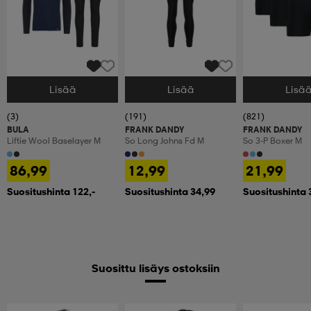
Lisää
Lisää
Lisä
Valitse Koko
Valitse Koko
Valitse Koko
(3)
(191)
(821)
BULA
FRANK DANDY
FRANK DANDY
Liftie Wool Baselayer M
So Long Johns Fd M
So 3-P Boxer M
86,99
12,99
21,99
Suositushinta 122,-
Suositushinta 34,99
Suositushinta 
Suosittu lisäys ostoksiin