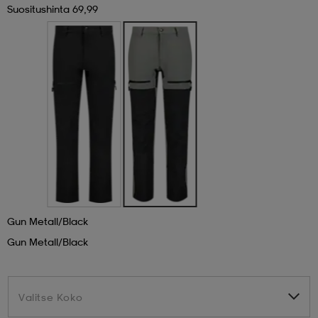
Suositushinta 69,99
 & otsanauhat
 & otsanauhat
asut
et
rrastot
s
s
Gun Metall/black
Gun Metall/black
Valitse Koko
Valitse Koko