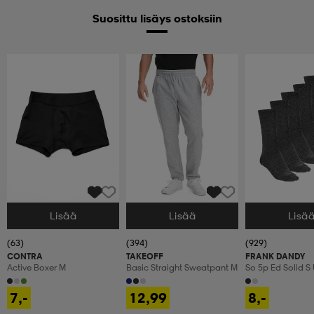
Suosittu lisäys ostoksiin
Lisää
Lisää
Lisä
Valitse Koko
Valitse Koko
Valitse Koko
(63)
(394)
(929)
CONTRA
TAKEOFF
FRANK DANDY
Active Boxer M
Basic Straight Sweatpant M
So 5p Ed Solid S
7,-
12,99
8,-