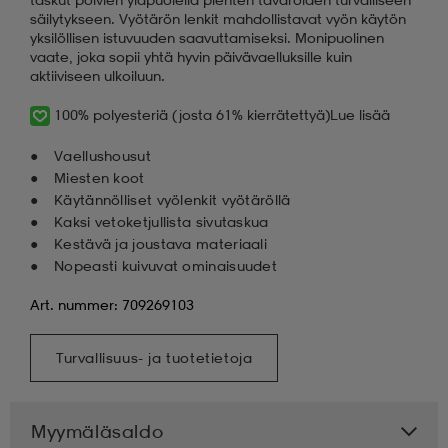
säilytykseen. Vyötärön lenkit mahdollistavat vyön käytön
yksilöllisen istuvuuden saavuttamiseksi. Monipuolinen
vaate, joka sopii yhtä hyvin päivävaelluksille kuin
aktiiviseen ulkoiluun.
100% polyesteriä (josta 61% kierrätettyä)
Lue lisää
Vaellushousut
Miesten koot
Käytännölliset vyölenkit vyötäröllä
Kaksi vetoketjullista sivutaskua
Kestävä ja joustava materiaali
Nopeasti kuivuvat ominaisuudet
Art. nummer: 709269103
Turvallisuus- ja tuotetietoja
Myymäläsaldo