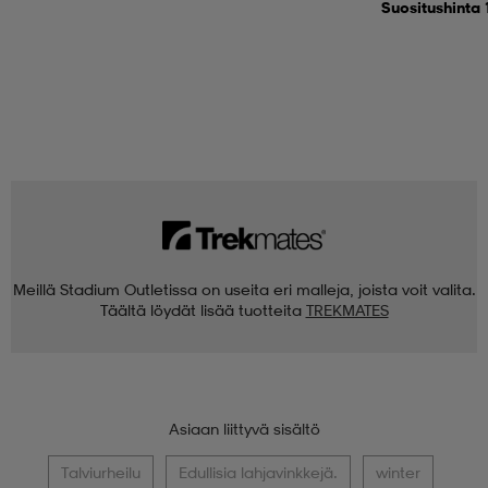
Suositushinta 
Meillä Stadium Outletissa on useita eri malleja, joista voit valita.
Täältä löydät lisää tuotteita
TREKMATES
Asiaan liittyvä sisältö
Talviurheilu
Edullisia lahjavinkkejä.
winter