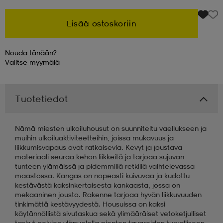
Lisää ostoskoriin
Nouda tänään?
Valitse
myymälä
Tuotetiedot
Nämä miesten ulkoiluhousut on suunniteltu vaellukseen ja
muihin ulkoiluaktiviteetteihin, joissa mukavuus ja
liikkumisvapaus ovat ratkaisevia. Kevyt ja joustava
materiaali seuraa kehon liikkeitä ja tarjoaa sujuvan
tunteen ylämäissä ja pidemmillä retkillä vaihtelevassa
maastossa. Kangas on nopeasti kuivuvaa ja kudottu
kestävästä kaksinkertaisesta kankaasta, jossa on
mekaaninen jousto. Rakenne tarjoaa hyvän liikkuvuuden
tinkimättä kestävyydestä. Housuissa on kaksi
käytännöllistä sivutaskua sekä ylimääräiset vetoketjulliset
taskut polvien yläpuolella pienten tavaroiden turvalliseen