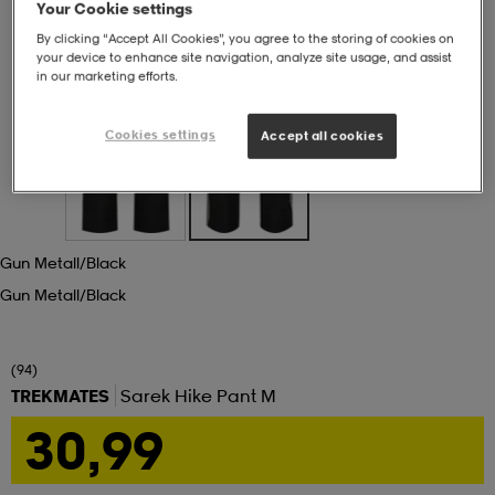
Your Cookie settings
By clicking “Accept All Cookies”, you agree to the storing of cookies on
set
asut
tarvikkeet
u- & treenikengät
your device to enhance site navigation, analyze site usage, and assist
in our marketing efforts.
olasit
eet & lapaset
Cookies settings
Accept all cookies
aatteet
Gun Metall/black
aatteet
rit
Gun Metall/black
(94)
eet & lapaset
eet & lapaset
olasit
TREKMATES
Sarek Hike Pant M
30,99
et
rrastot
set