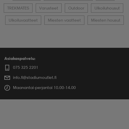
TREKMATES
Varusteet
Outdoor
Ulkoiluhousut
Ulkoiluvaatteet
Miesten vaatteet
Miesten housut
Asiakaspalvelu:
075 325 2201
info.fi@stadiumoutlet.fi
Maanantai-perjantai 10.00-14.00