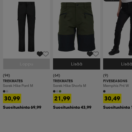
Loppu
Lisää
Lisä
Valitse Koko
Valitse Koko
Valitse Koko
(94)
(64)
(9)
TREKMATES
TREKMATES
FIVESEASONS
Sarek Hike Pant M
Sarek Hike Shorts M
Memphis Pnt W
30,99
21,99
30,49
Suositushinta 69,99
Suositushinta 43,99
Suositushinta 