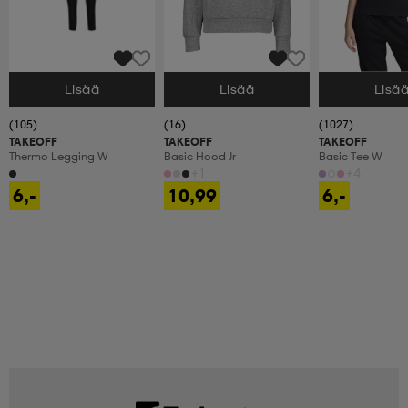
Lisää
Lisää
Lisä
Valitse Koko
Valitse Koko
Valitse Koko
(105)
(16)
(1027)
TAKEOFF
TAKEOFF
TAKEOFF
Thermo Legging W
Basic Hood Jr
Basic Tee W
+1
+4
6,-
10,99
6,-