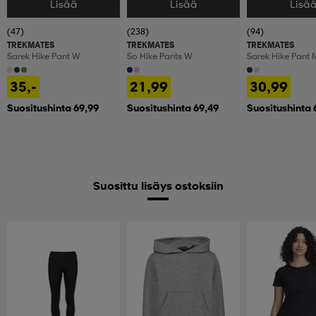
Lisää
Lisää
Lisä
Valitse Koko
Valitse Koko
Valitse Koko
(47)
(238)
(94)
TREKMATES
TREKMATES
TREKMATES
Sarek Hike Pant W
So Hike Pants W
Sarek Hike Pant 
35,-
21,99
30,99
Suositushinta 69,99
Suositushinta 69,49
Suositushinta 
Suosittu lisäys ostoksiin