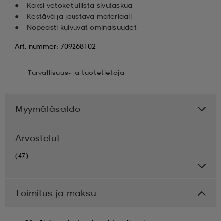
Kaksi vetoketjullista sivutaskua
Kestävä ja joustava materiaali
Nopeasti kuivuvat ominaisuudet
Art. nummer: 709268102
Turvallisuus- ja tuotetietoja
Myymäläsaldo
Arvostelut
(47)
Toimitus ja maksu