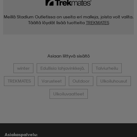
Meillä Stadium Outletissa on useita eri malleja, joista voit valita.
Täältä löydät lisää tuotteita
TREKMATES
Asiaan liittyvä sisältö
winter
Edullisia lahjavinkkejä.
Talviurheilu
TREKMATES
Varusteet
Outdoor
Ulkoiluhousut
Ulkoiluvaatteet
Asiakaspalvelu: