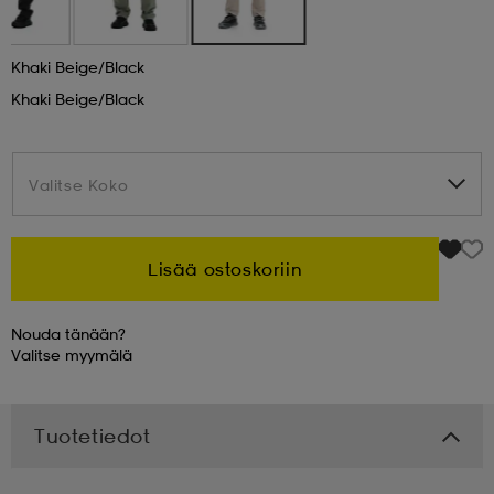
 & otsanauhat
 & otsanauhat
asut
Khaki Beige/black
Khaki Beige/black
et
Valitse Koko
Valitse Koko
rrastot
s
Lisää ostoskoriin
s
Nouda tänään?
Valitse
myymälä
Tuotetiedot