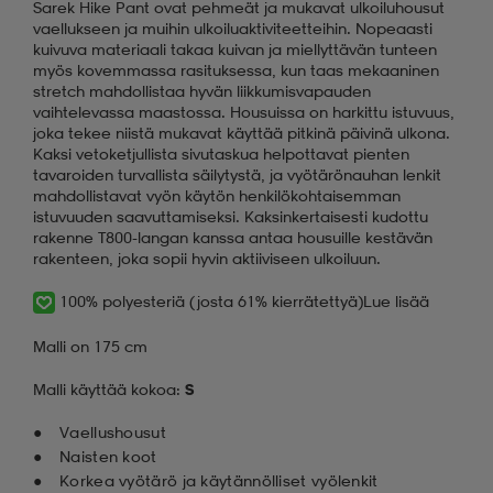
Sarek Hike Pant ovat pehmeät ja mukavat ulkoiluhousut
vaellukseen ja muihin ulkoiluaktiviteetteihin. Nopeaasti
kuivuva materiaali takaa kuivan ja miellyttävän tunteen
myös kovemmassa rasituksessa, kun taas mekaaninen
stretch mahdollistaa hyvän liikkumisvapauden
vaihtelevassa maastossa. Housuissa on harkittu istuvuus,
joka tekee niistä mukavat käyttää pitkinä päivinä ulkona.
Kaksi vetoketjullista sivutaskua helpottavat pienten
tavaroiden turvallista säilytystä, ja vyötärönauhan lenkit
mahdollistavat vyön käytön henkilökohtaisemman
istuvuuden saavuttamiseksi. Kaksinkertaisesti kudottu
rakenne T800-langan kanssa antaa housuille kestävän
rakenteen, joka sopii hyvin aktiiviseen ulkoiluun.
100% polyesteriä (josta 61% kierrätettyä)
Lue lisää
Malli on 175 cm
Malli käyttää kokoa:
S
Vaellushousut
Naisten koot
Korkea vyötärö ja käytännölliset vyölenkit