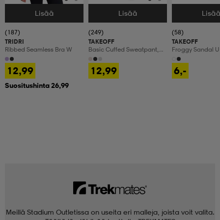
Lisää
Lisää
Lisä
Valitse Koko
Valitse Koko
Valitse Koko
(187)
(249)
(58)
TRIDRI
TAKEOFF
TAKEOFF
Ribbed Seamless Bra W
Basic Cuffed Sweatpant,
Froggy Sandal U
Olohousut, Naisten
12,99
12,99
6,-
Suositushinta 26,99
Meillä Stadium Outletissa on useita eri malleja, joista voit valita.