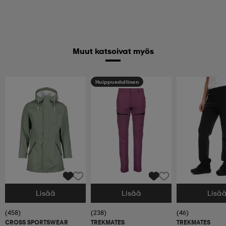
Muut katsoivat myös
Huippuedullinen
Lisää
Lisää
Lisä
Valitse Koko
Valitse Koko
Valitse Koko
(458)
(238)
(46)
CROSS SPORTSWEAR
TREKMATES
TREKMATES