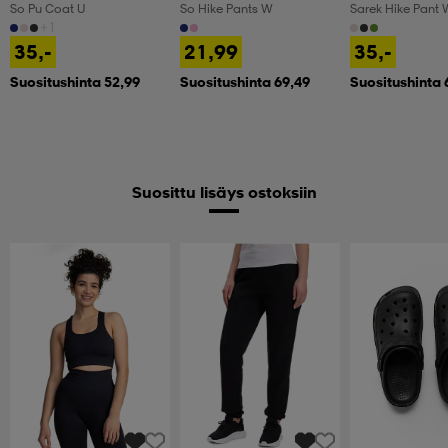
So Pu Coat U
So Hike Pants W
Sarek Hike Pant 
+1
35,-
21,99
35,-
Suositushinta 52,99
Suositushinta 69,49
Suositushinta 
Suosittu lisäys ostoksiin