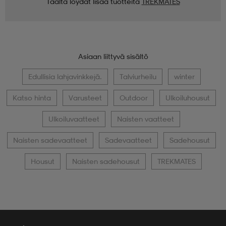
Täältä löydät lisää tuotteita
TREKMATES
Asiaan liittyvä sisältö
Edullisia lahjavinkkejä.
Talviurheilu
winter
Katso hinta
Varusteet
Outdoor
Ulkoiluhousut
Ulkoiluvaatteet
Naisten vaatteet
Naisten sadevaatteet
Sadevaatteet
Sadehousut
Housut
Naisten sadehousut
TREKMATES