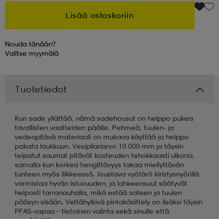
Lisää ostoskoriin
 & otsanauhat
 & otsanauhat
asut
Nouda tänään?
Valitse
myymälä
et
Tuotetiedot
rrastot
s
Kun sade yllättää, nämä sadehousut on helppo pukea
tavallisten vaatteiden päälle. Pehmeä, tuulen- ja
s
vedenpitävä materiaali on mukava käyttää ja helppo
pakata laukkuun. Vesipilariarvo 10 000 mm ja täysin
teipatut saumat pitävät kosteuden tehokkaasti ulkona,
samalla kun korkea hengittävyys takaa miellyttävän
tunteen myös liikkeessä. Joustava vyötärö kiristysnyörillä
varmistaa hyvän istuvuuden, ja lahkeensuut säätyvät
helposti tarranauhalla, mikä estää sateen ja tuulen
pääsyn sisään. Vettähylkivä pintakäsittely on lisäksi täysin
PFAS-vapaa – tietoinen valinta sekä sinulle että