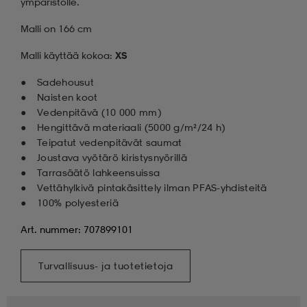
ympäristölle.
Malli on 166 cm
Malli käyttää kokoa:
XS
Sadehousut
Naisten koot
Vedenpitävä (10 000 mm)
Hengittävä materiaali (5000 g/m²/24 h)
Teipatut vedenpitävät saumat
Joustava vyötärö kiristysnyörillä
Tarrasäätö lahkeensuissa
Vettähylkivä pintakäsittely ilman PFAS-yhdisteitä
100% polyesteriä
Art. nummer: 707899101
Turvallisuus- ja tuotetietoja