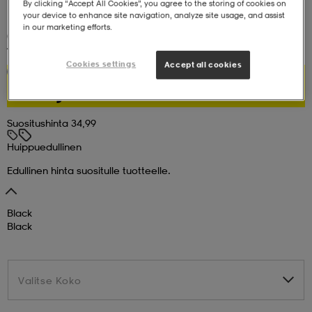
By clicking “Accept All Cookies”, you agree to the storing of cookies on
your device to enhance site navigation, analyze site usage, and assist
in our marketing efforts.
set
asut
tarvikkeet
u- & treenikengät
(29)
TREKMATES
Rain 10 000 Pant, Sadehousut, Naisten
Cookies settings
Accept all cookies
29,99
Huippuedullinen
olasit
eet & lapaset
Suositushinta 34,99
aatteet
Huippuedullinen
Edullinen hinta suositulle tuotteelle.
aatteet
rit
Black
Black
eet & lapaset
eet & lapaset
olasit
Valitse Koko
Valitse Koko
et
rrastot
set