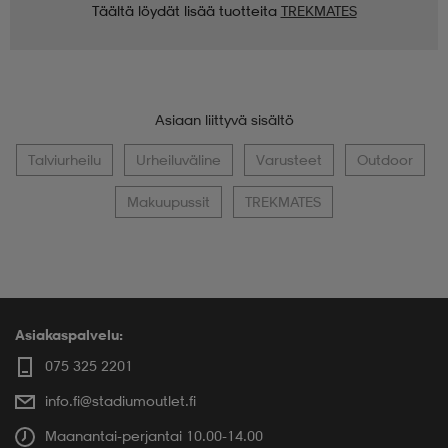
Täältä löydät lisää tuotteita
TREKMATES
Asiaan liittyvä sisältö
Talviurheilu
Urheiluväline
Varusteet
Outdoor
Makuupussit
TREKMATES
Asiakaspalvelu:
075 325 2201
info.fi@stadiumoutlet.fi
Maanantai-perjantai 10.00-14.00