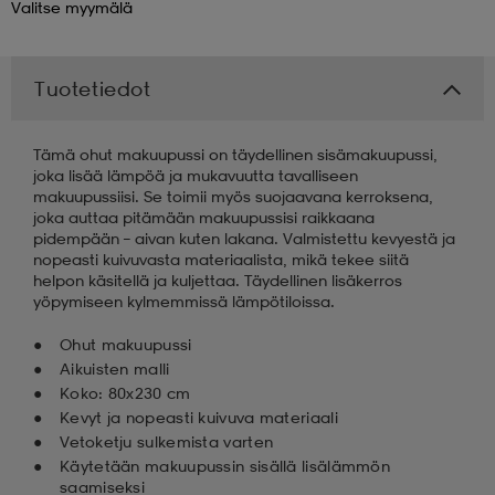
Valitse
myymälä
 & otsanauhat
 & otsanauhat
asut
Tuotetiedot
et
Tämä ohut makuupussi on täydellinen sisämakuupussi,
joka lisää lämpöä ja mukavuutta tavalliseen
makuupussiisi. Se toimii myös suojaavana kerroksena,
rrastot
s
joka auttaa pitämään makuupussisi raikkaana
pidempään – aivan kuten lakana. Valmistettu kevyestä ja
nopeasti kuivuvasta materiaalista, mikä tekee siitä
helpon käsitellä ja kuljettaa. Täydellinen lisäkerros
s
yöpymiseen kylmemmissä lämpötiloissa.
Ohut makuupussi
Aikuisten malli
Koko: 80x230 cm
Kevyt ja nopeasti kuivuva materiaali
Vetoketju sulkemista varten
Käytetään makuupussin sisällä lisälämmön
saamiseksi