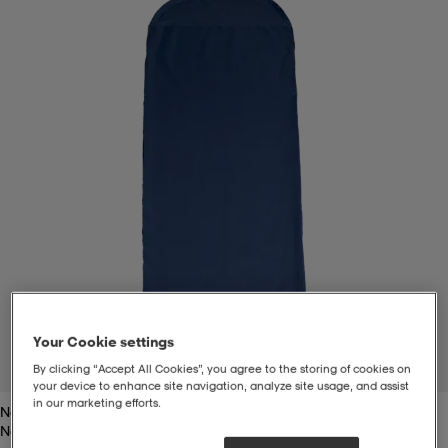
t
uskengät
dat
uskengät
alit
saappaat
t
alit
aatteet
saappaat
it
alit
it
saappaat
elikengät
 & hameet
kengät & saappaat
 & paidat
elikengät
aatteet
kengät & saappaat
t & Uimapuvut
kengät
set
kengät & saappaat
et
kengät
Your Cookie settings
1
/
2
By clicking “Accept All Cookies”, you agree to the storing of cookies on
your device to enhance site navigation, analyze site usage, and assist
in our marketing efforts.
Navy
aatteet
tarvikkeet
olasit
kengät
rrastot
tarvikkeet
Navy