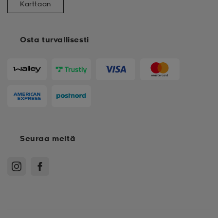
Karttaan
Osta turvallisesti
Seuraa meitä