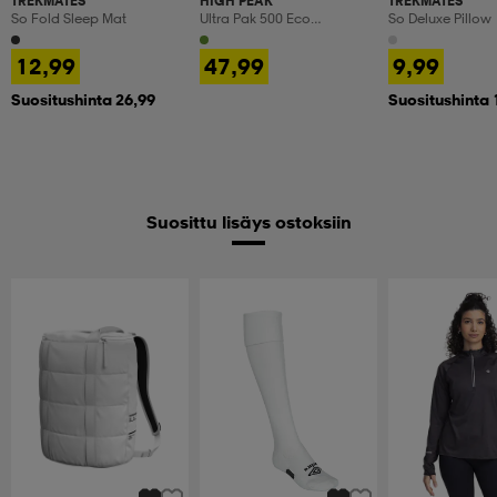
TREKMATES
HIGH PEAK
TREKMATES
So Fold Sleep Mat
Ultra Pak 500 Eco
So Deluxe Pillow
Sleepingbag
12,99
47,99
9,99
Suositushinta 26,99
Suositushinta 
Suosittu lisäys ostoksiin