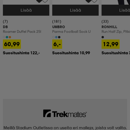
Lisää
Lisää
Lisä
Valitse Koko
Valitse Koko
Valitse Koko
(7)
(181)
(33)
DB
UMBRO
RONHILL
Roamer Duffel Pack 25l
Parma Football Sock U
Run Half Zip, Pit
Treenipaita, Nais
60,99
6,-
12,99
Suositushinta 122,-
Suositushinta 10,99
Suositushinta 
Meillä Stadium Outletissa on useita eri malleja, joista voit valita.