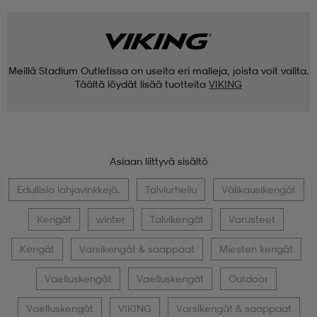
Meillä Stadium Outletissa on useita eri malleja, joista voit valita.
Täältä löydät lisää tuotteita
VIKING
Asiaan liittyvä sisältö
Edullisia lahjavinkkejä.
Talviurheilu
Välikausikengät
Kengät
winter
Talvikengät
Varusteet
Kengät
Varsikengät & saappaat
Miesten kengät
Vaelluskengät
Vaelluskengät
Outdoor
Vaelluskengät
VIKING
Varsikengät & saappaat