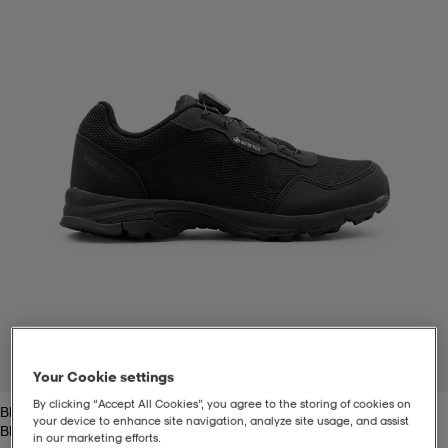
t
uskengät
dat
uskengät
alit
saappaat
t
alit
aatteet
saappaat
it
alit
it
saappaat
elikengät
 & hameet
kengät & saappaat
 & paidat
elikengät
aatteet
kengät & saappaat
t & Uimapuvut
kengät
set
kengät & saappaat
et
kengät
1
/
5
Your Cookie settings
By clicking “Accept All Cookies”, you agree to the storing of cookies on
Black
aatteet
tarvikkeet
olasit
kengät
rrastot
tarvikkeet
your device to enhance site navigation, analyze site usage, and assist
Black
in our marketing efforts.