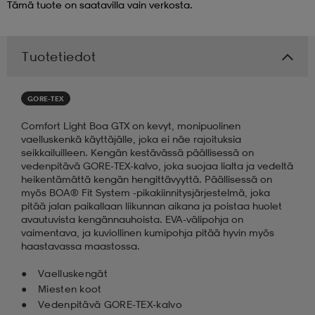
Tämä tuote on saatavilla vain verkosta.
 & otsanauhat
 & otsanauhat
asut
Tuotetiedot
et
GORE-TEX
Comfort Light Boa GTX on kevyt, monipuolinen
rrastot
s
vaelluskenkä käyttäjälle, joka ei näe rajoituksia
seikkailuilleen. Kengän kestävässä päällisessä on
vedenpitävä GORE-TEX-kalvo, joka suojaa lialta ja vedeltä
heikentämättä kengän hengittävyyttä. Päällisessä on
s
myös BOA® Fit System -pikakiinnitysjärjestelmä, joka
pitää jalan paikallaan liikunnan aikana ja poistaa huolet
avautuvista kengännauhoista. EVA-välipohja on
vaimentava, ja kuviollinen kumipohja pitää hyvin myös
haastavassa maastossa.
Vaelluskengät
Miesten koot
Vedenpitävä GORE-TEX-kalvo