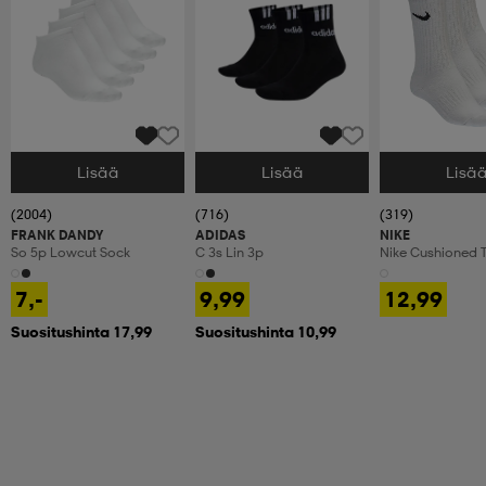
Lisää
Lisää
Lisä
Valitse Koko
Valitse Koko
Valitse Koko
(2004)
(716)
(319)
FRANK DANDY
ADIDAS
NIKE
So 5p Lowcut Sock
C 3s Lin 3p
Nike Cushioned T
Crew Socks
7,-
9,99
12,99
Suositushinta 17,99
Suositushinta 10,99