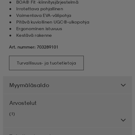
BOA® Fit -kiinnitysjärjestelmä
Irrotettava pohjallinen
Vaimentava EVA-välipohja
Pitävä kuviollinen UGC®-ulkopohja
Ergonominen istuvuus
Kestävä rakenne
Art. nummer: 703289101
Turvallisuus- ja tuotetietoja
Myymäläsaldo
Arvostelut
(1)