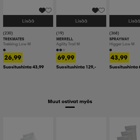
Lisää
Lisää
Lisä
Valitse Koko
Valitse Koko
Valitse Koko
(230)
(19)
(368)
TREKMATES
MERRELL
SPRAYWAY
Trekking Low M
Agility Trail M
Higger Low M
26,99
69,99
43,99
Suositushinta 43,99
Suositushinta 129,-
Suositushinta 
Muut ostivat myös