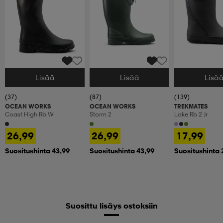
Lisää
Lisää
Lisä
Valitse Koko
Valitse Koko
Valitse Koko
(37)
(87)
(139)
OCEAN WORKS
OCEAN WORKS
TREKMATES
Coast High Rb W
Storm 2
Lake Rb 2 Jr
26,99
26,99
17,99
Suositushinta 43,99
Suositushinta 43,99
Suositushinta 
Suosittu lisäys ostoksiin