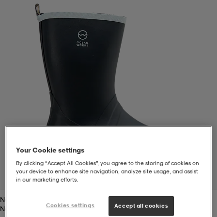
t
uskengät
dat
uskengät
alit
saappaat
t
alit
aatteet
saappaat
it
alit
it
saappaat
elikengät
 & hameet
kengät & saappaat
 & paidat
elikengät
aatteet
kengät & saappaat
Your Cookie settings
By clicking “Accept All Cookies”, you agree to the storing of cookies on
t & Uimapuvut
kengät
set
kengät & saappaat
et
kengät
your device to enhance site navigation, analyze site usage, and assist
1
/
5
in our marketing efforts.
Navy/white
aatteet
tarvikkeet
olasit
kengät
rrastot
tarvikkeet
Cookies settings
Accept all cookies
Navy/white