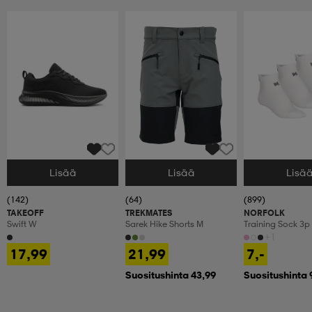
Lisää
Lisää
Lisä
Valitse Koko
Valitse Koko
Valitse Koko
(142)
(64)
(899)
TAKEOFF
TREKMATES
NORFOLK
Swift W
Sarek Hike Shorts M
Training Sock 3p
+1
17,99
21,99
7,-
Suositushinta 43,99
Suositushinta 