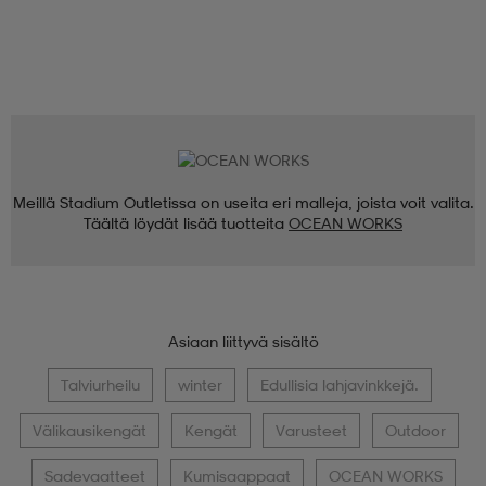
Meillä Stadium Outletissa on useita eri malleja, joista voit valita.
Täältä löydät lisää tuotteita
OCEAN WORKS
Asiaan liittyvä sisältö
Talviurheilu
winter
Edullisia lahjavinkkejä.
Välikausikengät
Kengät
Varusteet
Outdoor
Sadevaatteet
Kumisaappaat
OCEAN WORKS