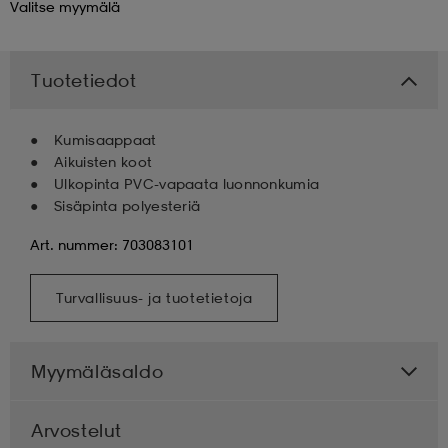
Valitse
myymälä
 & otsanauhat
 & otsanauhat
asut
Tuotetiedot
et
Kumisaappaat
Aikuisten koot
Ulkopinta PVC-vapaata luonnonkumia
rrastot
s
Sisäpinta polyesteriä
Art. nummer: 703083101
s
Turvallisuus- ja tuotetietoja
Myymäläsaldo
Arvostelut