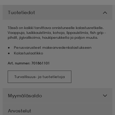
 & otsanauhat
 & otsanauhat
asut
Tuotetiedot
Tässä on kaikki tarvittava onnistuneelle kalastusretkelle.
et
Vaappuja, lusikkauistimia, kohoja, lippauistimia, fish grip -
pihdit, jigivalikoima, haukiperukkeita ja paljon muuta.
Perusvarusteet makeanvedenkalastukseen
rrastot
s
Kalastuslaatikko
Art. nummer: 701861101
s
Turvallisuus- ja tuotetietoja
Myymäläsaldo
Arvostelut