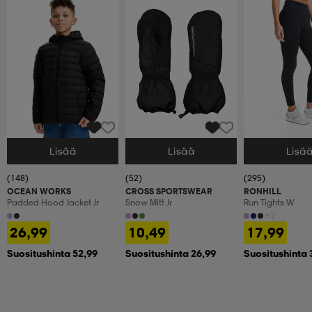
Lisää
Lisää
Lisä
Valitse Koko
Valitse Koko
Valitse Koko
(148)
(52)
(295)
OCEAN WORKS
CROSS SPORTSWEAR
RONHILL
Padded Hood Jacket Jr
Snow Mitt Jr
Run Tights W
+2
26,99
10,49
17,99
Suositushinta 52,99
Suositushinta 26,99
Suositushinta 