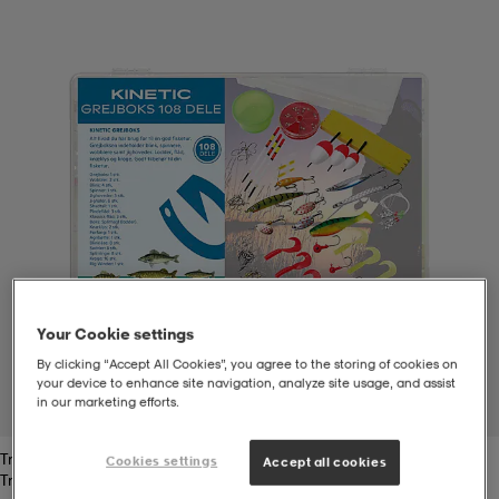
t
uskengät
dat
uskengät
alit
saappaat
t
alit
aatteet
saappaat
it
alit
it
saappaat
elikengät
 & hameet
kengät & saappaat
 & paidat
elikengät
aatteet
kengät & saappaat
Your Cookie settings
By clicking “Accept All Cookies”, you agree to the storing of cookies on
t & Uimapuvut
kengät
set
kengät & saappaat
et
kengät
your device to enhance site navigation, analyze site usage, and assist
in our marketing efforts.
1
/
1
Transparent
aatteet
tarvikkeet
olasit
kengät
rrastot
tarvikkeet
Cookies settings
Accept all cookies
Transparent