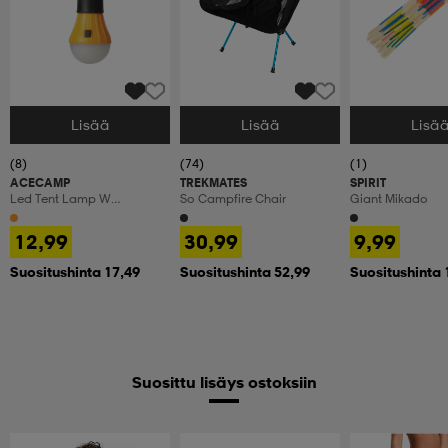
Lisää
Lisää
Lisä
Valitse Koko
Valitse Koko
Valitse Koko
(8)
(74)
(1)
ACECAMP
TREKMATES
SPIRIT
Led Tent Lamp W
So Campfire Chair
Giant Mikado
Carabiner
12,99
30,99
9,99
Suositushinta 17,49
Suositushinta 52,99
Suositushinta 
Suosittu lisäys ostoksiin