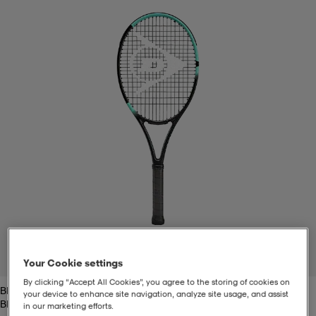
t
uskengät
dat
uskengät
alit
saappaat
t
alit
aatteet
saappaat
it
alit
it
saappaat
elikengät
 & hameet
kengät & saappaat
 & paidat
elikengät
aatteet
kengät & saappaat
t & Uimapuvut
kengät
set
kengät & saappaat
et
kengät
1
/
2
Your Cookie settings
By clicking “Accept All Cookies”, you agree to the storing of cookies on
Black/mint
aatteet
tarvikkeet
olasit
kengät
rrastot
tarvikkeet
your device to enhance site navigation, analyze site usage, and assist
Black/mint
in our marketing efforts.