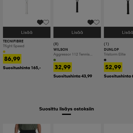
Lisää
Lisää
Lisä
Valitse Koko
Valitse Koko
Valitse Koko
TECNIFIBRE
(8)
(1)
Tfight Speed
WILSON
DUNLOP
Aggressor 112 Tennis
Tristorm Elite
86,99
Racket
32,99
52,99
Suositushinta 165,-
Suositushinta 43,99
Suositushinta 
Suosittu lisäys ostoksiin