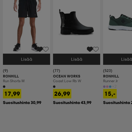
Lisää
Lisää
Lisä
Valitse Koko
Valitse Koko
Valitse Koko
(9)
(77)
(523)
RONHILL
OCEAN WORKS
RONHILL
Run Shorts M
Coast Low Rb W
Runner Jr
+2
17,99
26,99
15,-
Suositushinta 30,99
Suositushinta 43,99
Suositushinta 