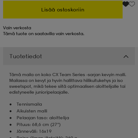
Lisää ostoskoriin
 & otsanauhat
 & otsanauhat
asut
Vain verkosta
Tämä tuote on saatavilla vain verkosta.
et
Tuotetiedot
rrastot
s
Tämä maila on koko CX Team Series -sarjan kevyin malli.
Mailassa on kevyt ja hyvin hallittava hiilikuitukehys ja iso
s
sweetspot, mikä tekee siitä optimaalisen aloittelijalle tai
edistyneelle junioripelaajalle.
Tennismaila
Aikuisten malli
Pelaajan taso: aloittelija
Pituus: 68,6 cm (27")
Jänneväli: 16x19
Paino (ilman jänteitä): 260 g