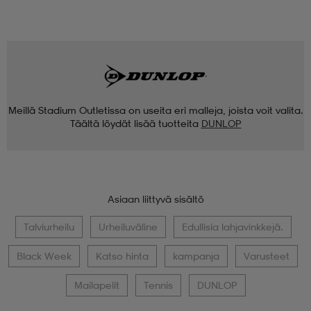
Meillä Stadium Outletissa on useita eri malleja, joista voit valita.
Täältä löydät lisää tuotteita
DUNLOP
Asiaan liittyvä sisältö
Talviurheilu
Urheiluväline
Edullisia lahjavinkkejä.
Black Week
Katso hinta
kampanja
Varusteet
Mailapelit
Tennis
DUNLOP