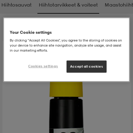
Hiihtosauvat
Hiihtotarvikkeet & voiteet
Maastohiih
t
uskengät
dat
uskengät
alit
Suodatus
Lajittelu
Your Cookie settings
saappaat
t
alit
aatteet
saappaat
By clicking “Accept All Cookies”, you agree to the storing of cookies on
your device to enhance site navigation, analyze site usage, and assist
in our marketing efforts.
it
alit
it
saappaat
elikengät
Cookies settings
Accept all cookies
 & hameet
kengät & saappaat
 & paidat
elikengät
aatteet
kengät & saappaat
t & Uimapuvut
kengät
set
kengät & saappaat
et
kengät
aatteet
tarvikkeet
olasit
kengät
rrastot
tarvikkeet