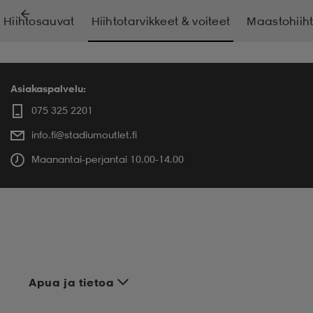
Hiihtosauvat
Hiihtotarvikkeet & voiteet
Maastohiih
Asiakaspalvelu:
075 325 2201
info.fi@stadiumoutlet.fi
Maanantai-perjantai 10.00-14.00
Apua ja tietoa