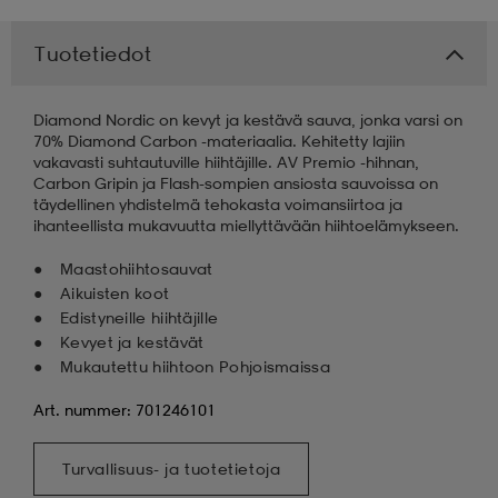
 & otsanauhat
 & otsanauhat
asut
Tuotetiedot
Diamond Nordic on kevyt ja kestävä sauva, jonka varsi on
et
70% Diamond Carbon -materiaalia. Kehitetty lajiin
vakavasti suhtautuville hiihtäjille. AV Premio -hihnan,
Carbon Gripin ja Flash-sompien ansiosta sauvoissa on
täydellinen yhdistelmä tehokasta voimansiirtoa ja
rrastot
s
ihanteellista mukavuutta miellyttävään hiihtoelämykseen.
Maastohiihtosauvat
Aikuisten koot
s
Edistyneille hiihtäjille
Kevyet ja kestävät
Mukautettu hiihtoon Pohjoismaissa
Art. nummer: 701246101
Turvallisuus- ja tuotetietoja