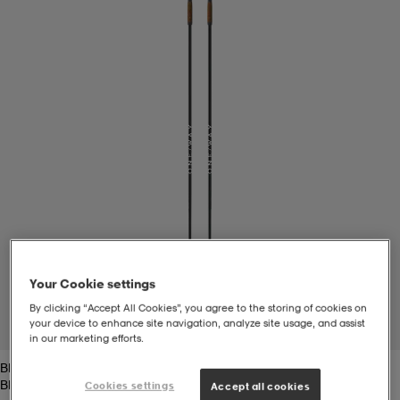
t
uskengät
dat
uskengät
alit
saappaat
t
alit
aatteet
saappaat
it
alit
it
saappaat
elikengät
 & hameet
kengät & saappaat
 & paidat
elikengät
aatteet
kengät & saappaat
Your Cookie settings
t & Uimapuvut
kengät
set
kengät & saappaat
et
kengät
By clicking “Accept All Cookies”, you agree to the storing of cookies on
your device to enhance site navigation, analyze site usage, and assist
1
/
1
in our marketing efforts.
Black
aatteet
tarvikkeet
olasit
kengät
rrastot
tarvikkeet
Black
Cookies settings
Accept all cookies