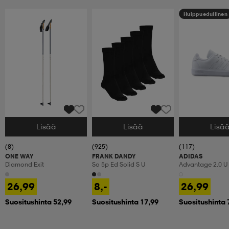
Huippuedullinen
Lisää
Lisää
Lisä
Valitse Koko
Valitse Koko
Valitse Koko
(8)
(925)
(117)
ONE WAY
FRANK DANDY
ADIDAS
Diamond Exit
So 5p Ed Solid S U
Advantage 2.0 U
26,99
8,-
26,99
Suositushinta 52,99
Suositushinta 17,99
Suositushinta 