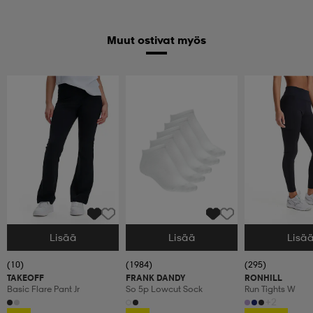
Muut ostivat myös
Lisää
Lisää
Lisä
Valitse Koko
Valitse Koko
Valitse Koko
(10)
(1984)
(295)
TAKEOFF
FRANK DANDY
RONHILL
Basic Flare Pant Jr
So 5p Lowcut Sock
Run Tights W
+2