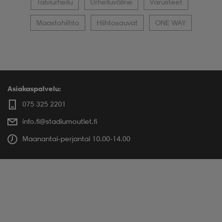
Talviurheilu
Urheiluväline
Varusteet
Maastohiihto
Hiihtosauvat
ONE WAY
Asiakaspalvelu:
075 325 2201
info.fi@stadiumoutlet.fi
Maanantai-perjantai 10.00-14.00