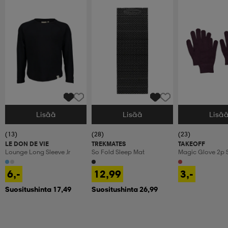
Lisää
Lisää
Lisä
Valitse Koko
Valitse Koko
Valitse Koko
(13)
(28)
(23)
LE DON DE VIE
TREKMATES
TAKEOFF
Lounge Long Sleeve Jr
So Fold Sleep Mat
Magic Glove 2p 
6,-
12,99
3,-
Suositushinta 17,49
Suositushinta 26,99