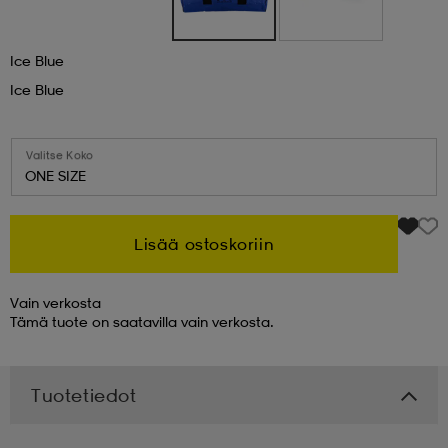
 & otsanauhat
 & otsanauhat
asut
Ice Blue
Ice Blue
et
Valitse Koko
ONE SIZE
rrastot
s
Lisää ostoskoriin
s
Vain verkosta
Tämä tuote on saatavilla vain verkosta.
Tuotetiedot