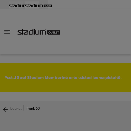
aisin
aisin
aisin
aisin
aisin
aisin
aisin
aisin
aisin
aisin
aisin
aisin
aisin
aisin
aisin
aisin
aisin
aisin
aisin
aisin
aisin
Takaisin
Takaisin
Takaisin
Takaisin
Takaisin
Takaisin
Takaisin
Takaisin
Takaisin
Takaisin
Takaisin
Takaisin
Takaisin
Takaisin
Takaisin
Takaisin
Takaisin
Takaisin
Takaisin
Takaisin
Takaisin
Takaisin
Takaisin
Takaisin
Takaisin
kaikki Naisten vaatteet
 kaikki Naisten kengät
kaikki Miesten vaatteet
 kaikki Miesten kengät
 kaikki Lastenvaatteet
 kaikki Lasten kengät
at
rit
at
ukengät
at
rit
ukengät
t
rit
at & topit
ukengät
Psst..! Saat Stadium Memberinä ostoksistasi bonuspisteitä.
liivit
pallokengät
aatteet
pallokengät
t
ikengät
|
Laukut
Trunk 60l
t
ikengät
ikengät
it
pallokengät