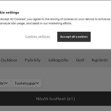
ie settings
“Accept All Cookies”, you agree to the storing of cookies on your device to enhance 
analyze site usage, and assist in our marketing efforts.
Cookies settings
Accept all cookies
Outdoor
Pyöräily
Jalkapallo
Golf
Kypärät
Reput
Laukut
Uima-Asut
Vesiurheilu
Laske
äri
Tuotetyyppi
Näytä tuotteet (61)