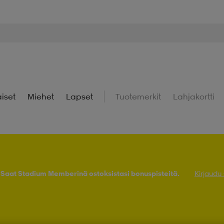
iset
Miehet
Lapset
Tuotemerkit
Lahjakortti
! Saat Stadium Memberinä ostoksistasi bonuspisteitä.
Kirjaudu