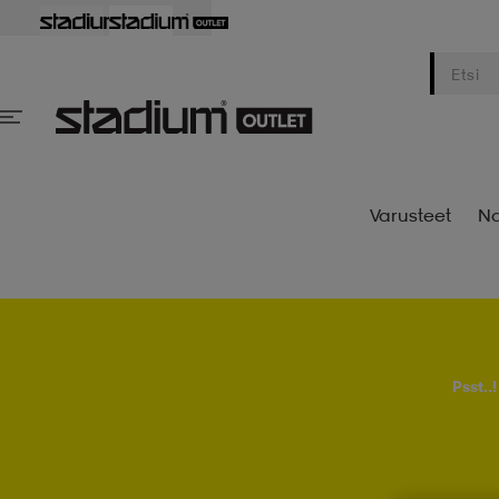
Varusteet
Na
Psst..