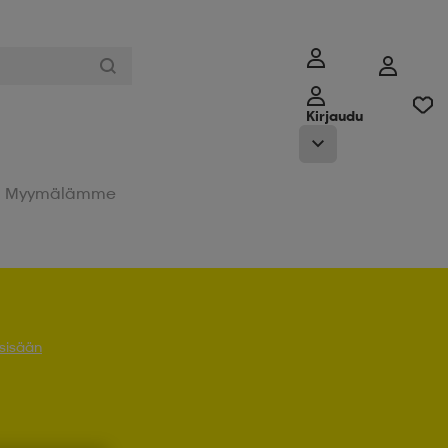
Kirjaudu
Myymälämme
 sisään