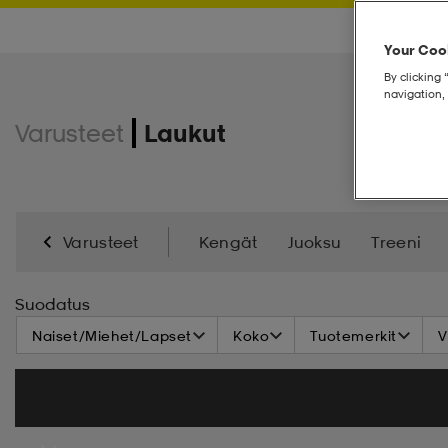
Your Cook
By clicking 
navigation, 
Varusteet
Laukut
Varusteet
Kengät
Juoksu
Treeni
Salibandy
Mailat
Takit
Sadevaatteet
Suodatus
Naiset/Miehet/Lapset
Koko
Tuotemerkit
V
Luistimet
Basics