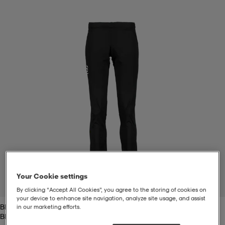
t
uskengät
dat
uskengät
alit
saappaat
t
alit
aatteet
saappaat
it
alit
it
saappaat
elikengät
 & hameet
kengät & saappaat
 & paidat
elikengät
aatteet
kengät & saappaat
t & Uimapuvut
kengät
set
kengät & saappaat
et
kengät
Your Cookie settings
1
/
3
By clicking “Accept All Cookies”, you agree to the storing of cookies on
your device to enhance site navigation, analyze site usage, and assist
Black
in our marketing efforts.
aatteet
tarvikkeet
olasit
kengät
rrastot
tarvikkeet
Black