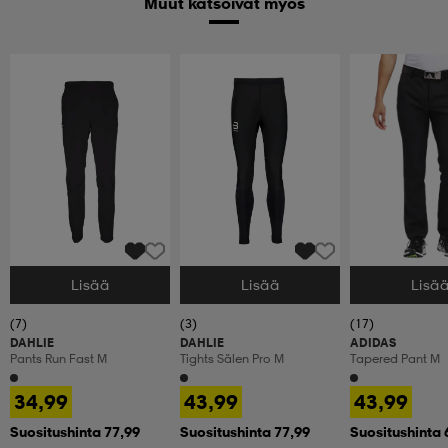
Muut katsoivat myös
Lisää
Lisää
Lisä
Valitse Koko
Valitse Koko
Valitse Koko
(7)
(3)
(17)
DAHLIE
DAHLIE
ADIDAS
Pants Run Fast M
Tights Sälen Pro M
Tapered Pant M
34,99
43,99
43,99
Suositushinta 77,99
Suositushinta 77,99
Suositushinta 