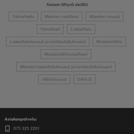
Asiaan liittyvä sisältö
Talviurheilu
Miesten vaatteet
Miesten housut
Varusteet
Laskettelu
Lasketteluhousut ja lumilautailuhousut
Maastohiihto
Maastohiihtovaatteet
Miesten lasketteluhousut ja lumilautailuhousut
Hiihtohousut
DAHLIE
Asiakaspalvelu:
075 325 2201