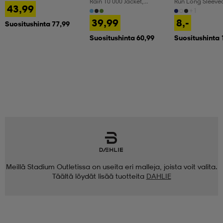
Rain 10 000 Jacket,
Run Long Sleeve
43,99
Sadetakki, Miesten
+1
39,99
8,-
Suositushinta 77,99
Suositushinta 60,99
Suositushinta 
Meillä Stadium Outletissa on useita eri malleja, joista voit valita.
Täältä löydät lisää tuotteita
DAHLIE