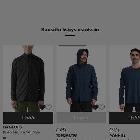
Suosittu lisäys ostoksiin
Huippuedullinen
Lisää
Loppu
Lisä
Valitse Koko
Valitse Koko
Valitse Koko
HAGLÖFS
(105)
(220)
Korp Mid Jacket Men
TREKMATES
RONHILL