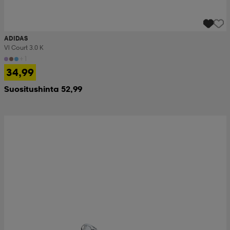
ADIDAS
Vl Court 3.0 K
+1
34,99
Suositushinta 52,99