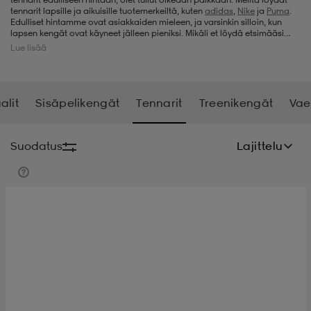
tennarit lapsille ja aikuisille tuotemerkeiltä, kuten
adidas
,
Nike
ja
Puma
.
Edulliset hintamme ovat asiakkaiden mieleen, ja varsinkin silloin, kun
t
uskengät
dat
uskengät
alit
lapsen kengät ovat käyneet jälleen pieniksi. Mikäli et löydä etsimääsi
juuri tämän hetken valikoimastamme, kannattaa tulla käymään
Lue lisää
myöhemmin uudestaan, sillä täydennämme tennarivalikoimaamme
säännöllisesti uusilla malleilla.
saappaat
t
alit
aatteet
saappaat
alit
Sisäpelikengät
Tennarit
Treenikengät
Vae
it
alit
it
saappaat
elikengät
Suodatus
Lajittelu
 & hameet
kengät & saappaat
 & paidat
elikengät
aatteet
kengät & saappaat
t & Uimapuvut
kengät
set
kengät & saappaat
et
kengät
aatteet
tarvikkeet
olasit
kengät
rrastot
tarvikkeet