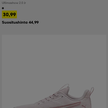
Ultimashow 2.0 Jr
 & otsanauhat
 & otsanauhat
asut
30,99
Suositushinta 44,99
et
rrastot
s
s