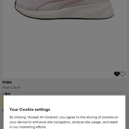
PUMA
Flyer Lite 4
34,99
Your Cookie settings
Suositushinta 52,99
By clicking “Accept All Cookies”, you agree to the storing of cookies on
your device to enhance site navigation, analyze site usage, and assist
in our marketing efforts.