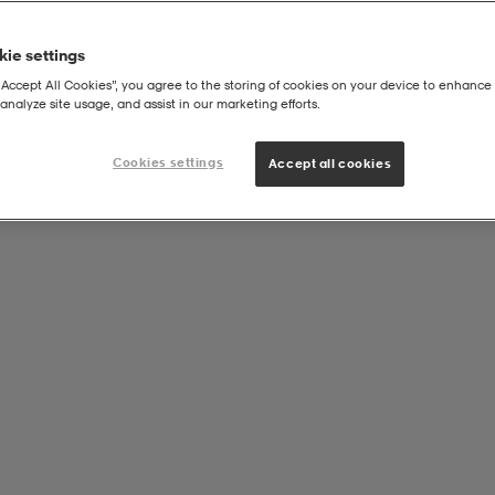
ie settings
“Accept All Cookies”, you agree to the storing of cookies on your device to enhance 
analyze site usage, and assist in our marketing efforts.
Cookies settings
Accept all cookies