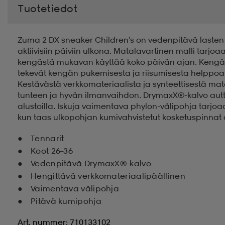
Tuotetiedot
Zuma 2 DX sneaker Children's on vedenpitävä lasten ten
aktiivisiin päiviin ulkona. Matalavartinen malli tarj
kengästä mukavan käyttää koko päivän ajan. Kengäss
tekevät kengän pukemisesta ja riisumisesta helppoa 
Kestävästä verkkomateriaalista ja synteettisestä mat
tunteen ja hyvän ilmanvaihdon. DrymaxX®-kalvo autta
alustoilla. Iskuja vaimentava phylon-välipohja tarjoaa
kun taas ulkopohjan kumivahvistetut kosketuspinnat an
Tennarit
Koot 26–36
Vedenpitävä DrymaxX®-kalvo
Hengittävä verkkomateriaalipäällinen
Vaimentava välipohja
Pitävä kumipohja
Art. nummer: 710133102