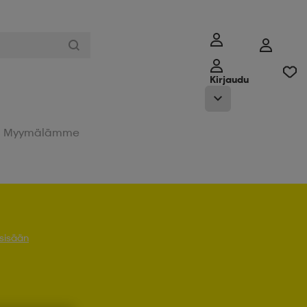
Kirjaudu
Myymälämme
 sisään