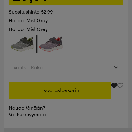
Suositushinta 52,99
Harbor Mist Grey
Harbor Mist Grey
Valitse Koko
Valitse Koko
Lisää ostoskoriin
Nouda tänään?
Valitse
myymälä