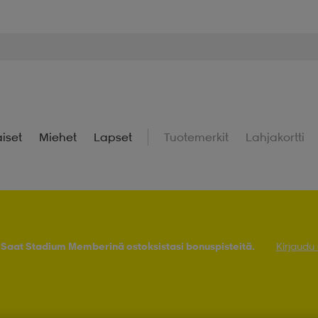
iset
Miehet
Lapset
Tuotemerkit
Lahjakortti
! Saat Stadium Memberinä ostoksistasi bonuspisteitä.
Kirjaudu