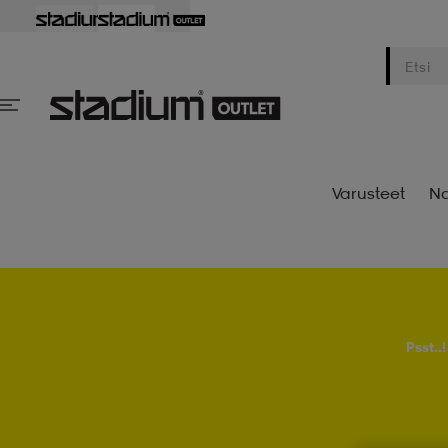
Varusteet
Na
Psst..