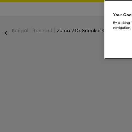
Your Cook
By clicking 
navigation, 
|
|
Kengät
Tennarit
Zuma 2 Dx Sneaker Children's