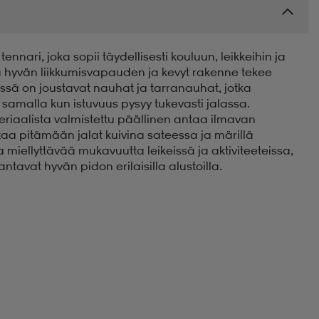
nari, joka sopii täydellisesti kouluun, leikkeihin ja
oaa hyvän liikkumisvapauden ja kevyt rakenne tekee
ä on joustavat nauhat ja tarranauhat, jotka
samalla kun istuvuus pysyy tukevasti jalassa.
eriaalista valmistettu päällinen antaa ilmavan
a pitämään jalat kuivina sateessa ja märillä
 miellyttävää mukavuutta leikeissä ja aktiviteeteissa,
tavat hyvän pidon erilaisilla alustoilla.