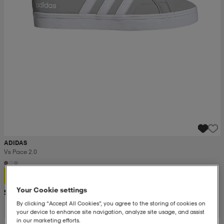
ADIDAS
Vs Pace 2.0
39,99
Your Cookie settings
Suositushinta 56,99
By clicking “Accept All Cookies”, you agree to the storing of cookies on
your device to enhance site navigation, analyze site usage, and assist
in our marketing efforts.