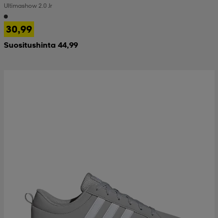
Ultimashow 2.0 Jr
 & otsanauhat
 & otsanauhat
asut
30,99
Suositushinta 44,99
et
rrastot
s
s