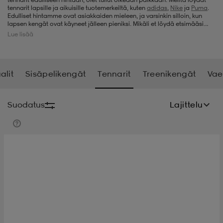
tennarit lapsille ja aikuisille tuotemerkeiltä, kuten
adidas
,
Nike
ja
Puma
.
Edulliset hintamme ovat asiakkaiden mieleen, ja varsinkin silloin, kun
t
uskengät
dat
uskengät
alit
lapsen kengät ovat käyneet jälleen pieniksi. Mikäli et löydä etsimääsi
juuri tämän hetken valikoimastamme, kannattaa tulla käymään
Lue lisää
myöhemmin uudestaan, sillä täydennämme tennarivalikoimaamme
säännöllisesti uusilla malleilla.
saappaat
t
alit
aatteet
saappaat
alit
Sisäpelikengät
Tennarit
Treenikengät
Vae
it
alit
it
saappaat
elikengät
Suodatus
Lajittelu
 & hameet
kengät & saappaat
 & paidat
elikengät
aatteet
kengät & saappaat
t & Uimapuvut
kengät
set
kengät & saappaat
et
kengät
aatteet
tarvikkeet
olasit
kengät
rrastot
tarvikkeet