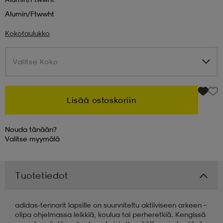
Alumin/ftwwht
 & otsanauhat
 & otsanauhat
asut
Kokotaulukko
et
Valitse Koko
Valitse Koko
rrastot
s
Lisää ostoskoriin
Nouda tänään?
s
Valitse
myymälä
Tuotetiedot
adidas-tennarit lapsille on suunniteltu aktiiviseen arkeen –
olipa ohjelmassa leikkiä, koulua tai perheretkiä. Kengissä