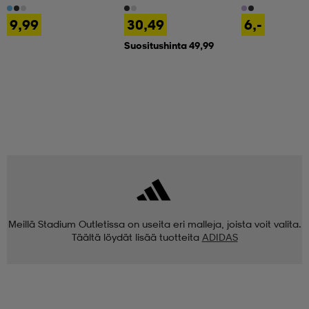
9,99
30,49
6,-
Suositushinta 49,99
Meillä Stadium Outletissa on useita eri malleja, joista voit valita.
Täältä löydät lisää tuotteita
ADIDAS