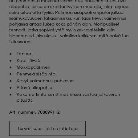
on pehmeästä mokasta valmistettu päällinen ja kestävä
ulkopohja, jossa on skeittarityylinen muotoilu, joka tarjoaa
sekä pitoa että tyyliä. Pehmeä sisäpuoli ympäröi jalkaa
lisämukavuuden takaamiseksi, kun taas kevyt vaimennus
pohjassa antaa tukea koko päivän ajan. Monipuoliset
tennarit, jotka sopivat yhtä hyvin arkivaatteisiin kuin
hienompiin tilaisuuksiin – valmiina kaikkeen, mitä päivä tuo
tullessaan.
Tennarit
Koot 28–35
Mokkapäällinen
Pehmeä sisäpinta
Kevyt vaimennus pohjassa
Pitävä ulkopohja
Kokomerkintä senttimetreissä vastaa jalkaterän
pituutta
Art. nummer: 708899112
Turvallisuus- ja tuotetietoja