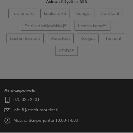
Asiaan liittyvä sisältö
Talviurheilu
koulustartti
Kengät
Lenkkarit
Edullisia lahjavinkkejä.
Lasten kengät
Lasten tennarit
Varusteet
Kengät
Tennarit
ADIDAS
Asiakaspalvelu:
075 325 2201
info.fi@stadiumoutlet.fi
Maanantai-perjantai 10.00-14.00