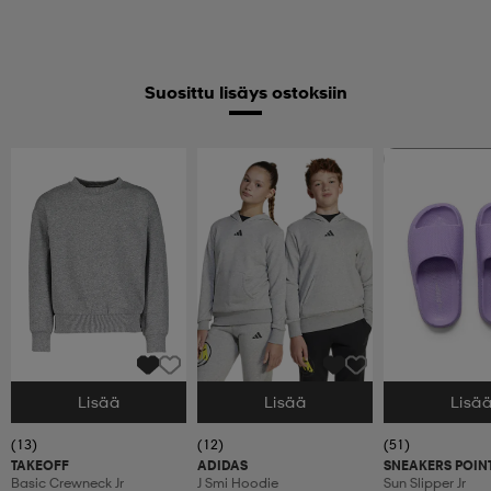
Suosittu lisäys ostoksiin
Ota 2, maksa 9,9
Lisää
Lisää
Lisä
Valitse Koko
Valitse Koko
Valitse Koko
(13)
(12)
(51)
TAKEOFF
ADIDAS
SNEAKERS POIN
Basic Crewneck Jr
J Smi Hoodie
Sun Slipper Jr