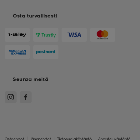
Osta turvallisesti
Seuraa meitä
Ostoehdot
Jäsenehdot
Tietosuojakäytäntö
Arvostelukäytäntö