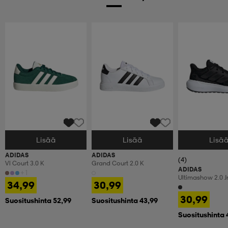
Lisää
Lisää
Lisä
Valitse Koko
Valitse Koko
Valitse Koko
ADIDAS
ADIDAS
(4)
Vl Court 3.0 K
Grand Court 2.0 K
ADIDAS
+1
Ultimashow 2.0 J
34,99
30,99
30,99
Suositushinta 52,99
Suositushinta 43,99
Suositushinta 