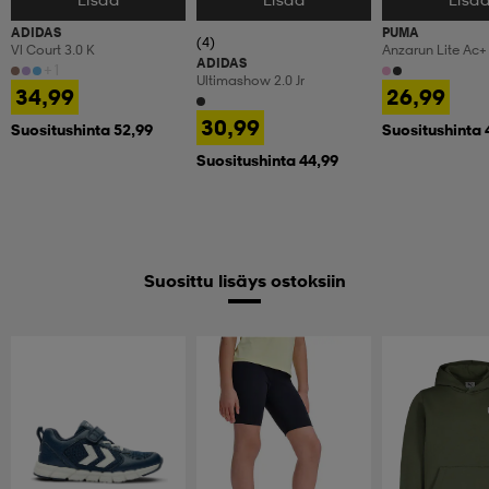
Valitse Koko
Valitse Koko
Valitse Koko
ADIDAS
PUMA
(4)
Vl Court 3.0 K
Anzarun Lite Ac+
ADIDAS
+1
Ultimashow 2.0 Jr
34,99
26,99
30,99
Suositushinta 52,99
Suositushinta 
Suositushinta 44,99
Suosittu lisäys ostoksiin