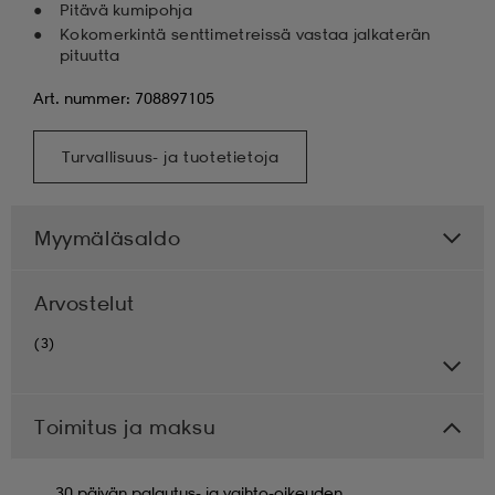
Pitävä kumipohja
Kokomerkintä senttimetreissä vastaa jalkaterän
pituutta
Art. nummer: 708897105
Turvallisuus- ja tuotetietoja
Myymäläsaldo
Arvostelut
(3)
Toimitus ja maksu
30 päivän palautus- ja vaihto-oikeuden