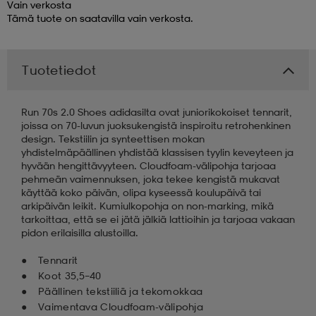
Vain verkosta
Tämä tuote on saatavilla vain verkosta.
 & otsanauhat
 & otsanauhat
asut
Tuotetiedot
et
Run 70s 2.0 Shoes adidasilta ovat juniorikokoiset tennarit,
joissa on 70-luvun juoksukengistä inspiroitu retrohenkinen
rrastot
s
design. Tekstiilin ja synteettisen mokan
yhdistelmäpäällinen yhdistää klassisen tyylin keveyteen ja
hyvään hengittävyyteen. Cloudfoam-välipohja tarjoaa
pehmeän vaimennuksen, joka tekee kengistä mukavat
s
käyttää koko päivän, olipa kyseessä koulupäivä tai
arkipäivän leikit. Kumiulkopohja on non-marking, mikä
tarkoittaa, että se ei jätä jälkiä lattioihin ja tarjoaa vakaan
pidon erilaisilla alustoilla.
Tennarit
Koot 35,5–40
Päällinen tekstiiliä ja tekomokkaa
Vaimentava Cloudfoam-välipohja