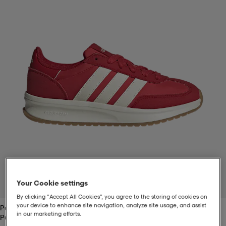
t
uskengät
dat
uskengät
alit
saappaat
t
alit
aatteet
saappaat
it
alit
it
saappaat
elikengät
 & hameet
kengät & saappaat
 & paidat
elikengät
aatteet
kengät & saappaat
t & Uimapuvut
kengät
set
kengät & saappaat
et
kengät
Your Cookie settings
1
/
7
By clicking “Accept All Cookies”, you agree to the storing of cookies on
your device to enhance site navigation, analyze site usage, and assist
Purrub/white
aatteet
tarvikkeet
olasit
kengät
rrastot
tarvikkeet
in our marketing efforts.
Purrub/white