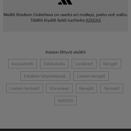
Meillä Stadium Outletissa on useita eri malleja, joista voit valita.
Täältä löydät lisää tuotteita
ADIDAS
Asiaan liittyvä sisältö
koulustartti
Talviurheilu
Lenkkarit
Kengät
Edullisia lahjavinkkejä.
Lasten kengät
Lasten tennarit
Varusteet
Kengät
Tennarit
ADIDAS