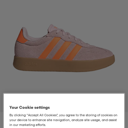
t
uskengät
dat
uskengät
alit
saappaat
t
alit
aatteet
saappaat
it
alit
it
saappaat
elikengät
 & hameet
kengät & saappaat
 & paidat
elikengät
aatteet
kengät & saappaat
t & Uimapuvut
kengät
set
kengät & saappaat
et
kengät
1
/
7
Your Cookie settings
By clicking “Accept All Cookies”, you agree to the storing of cookies on
aatteet
tarvikkeet
olasit
kengät
rrastot
tarvikkeet
your device to enhance site navigation, analyze site usage, and assist
in our marketing efforts.