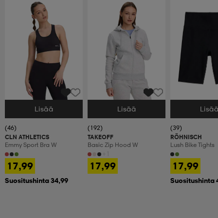
Lisää
Lisää
Lisä
Valitse Koko
Valitse Koko
Valitse Koko
(46)
(192)
(39)
CLN ATHLETICS
TAKEOFF
RÖHNISCH
Emmy Sport Bra W
Basic Zip Hood W
Lush Bike Tights
+1
17,99
17,99
17,99
Suositushinta 34,99
Suositushinta 