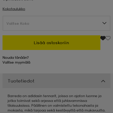
Kokotaulukko
 & otsanauhat
 & otsanauhat
asut
Valitse Koko
Valitse Koko
et
Lisää ostoskoriin
rrastot
s
Nouda tänään?
Valitse
myymälä
s
Tuotetiedot
Barreda on adidasin tennarit, joissa on ajaton luonne ja
jotka toimivat sekä arjessa että juhlavammissa
tilaisuuksissa. Päällinen on valmistettu tekonahasta ja
mokasta, mikä tarjoaa sekä kestävyyttä että mukavuutta.