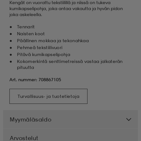
Kengät on vuorattu tekstiilillä ja niissä on tukeva
kumikapselipohja, joka antaa vakautta ja hyvän pidon
joka askeleella.
Tennarit
Naisten koot
Päällinen mokkaa ja tekonahkaa
Pehmeä tekstiilivuori
Pitävä kumikapselipohja
Kokomerkintä senttimetreissä vastaa jalkaterän
pituutta
Art. nummer: 708867105
Turvallisuus- ja tuotetietoja
Myymäläsaldo
Arvostelut