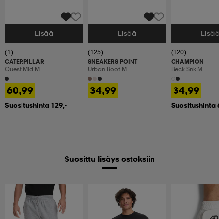
Lisää
Lisää
Lisä
Valitse Koko
Valitse Koko
Valitse Koko
(1)
(125)
(120)
CATERPILLAR
SNEAKERS POINT
CHAMPION
Quest Mid M
Urban Boot M
Beck Snk M
60,99
34,99
34,99
Suositushinta 129,-
Suositushinta 
Suosittu lisäys ostoksiin