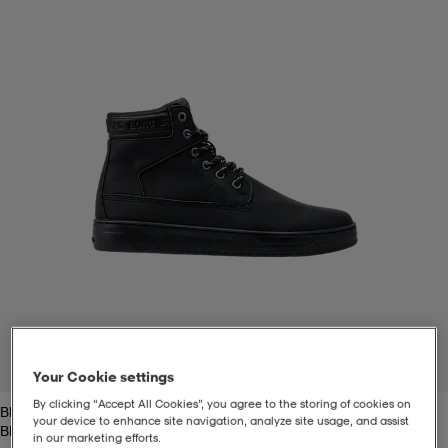
t
uskengät
dat
uskengät
alit
saappaat
t
alit
aatteet
saappaat
it
alit
it
saappaat
elikengät
 & hameet
kengät & saappaat
 & paidat
elikengät
aatteet
kengät & saappaat
t & Uimapuvut
kengät
set
kengät & saappaat
et
kengät
1
/
2
Your Cookie settings
By clicking “Accept All Cookies”, you agree to the storing of cookies on
Black
aatteet
tarvikkeet
olasit
kengät
rrastot
tarvikkeet
your device to enhance site navigation, analyze site usage, and assist
Black
in our marketing efforts.