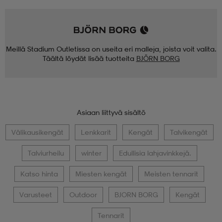
Meillä Stadium Outletissa on useita eri malleja, joista voit valita.
Täältä löydät lisää tuotteita
BJÖRN BORG
Asiaan liittyvä sisältö
Välikausikengät
Lenkkarit
Kengät
Talvikengät
Talviurheilu
winter
Edullisia lahjavinkkejä.
Katso hinta
Miesten kengät
Meisten tennarit
Varusteet
Outdoor
BJORN BORG
Kengät
Tennarit