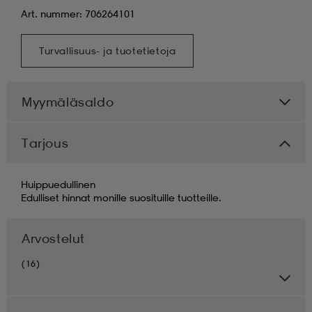
Art. nummer: 706264101
Turvallisuus- ja tuotetietoja
Myymäläsaldo
Tarjous
Huippuedullinen
Edulliset hinnat monille suosituille tuotteille.
Arvostelut
(16)