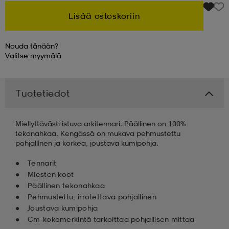
Lisää ostoskoriin
 & otsanauhat
 & otsanauhat
asut
Nouda tänään?
Valitse
myymälä
et
Tuotetiedot
rrastot
s
Miellyttävästi istuva arkitennari. Päällinen on 100%
tekonahkaa. Kengässä on mukava pehmustettu
s
pohjallinen ja korkea, joustava kumipohja.
Tennarit
Miesten koot
Päällinen tekonahkaa
Pehmustettu, irrotettava pohjallinen
Joustava kumipohja
Cm-kokomerkintä tarkoittaa pohjallisen mittaa