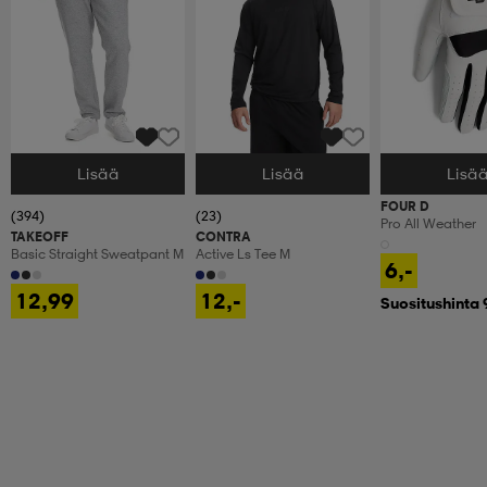
Lisää
Lisää
Lisä
Valitse Koko
Valitse Koko
Valitse Koko
FOUR D
(394)
(23)
Pro All Weather
TAKEOFF
CONTRA
Basic Straight Sweatpant M
Active Ls Tee M
6,-
12,99
12,-
Suositushinta 