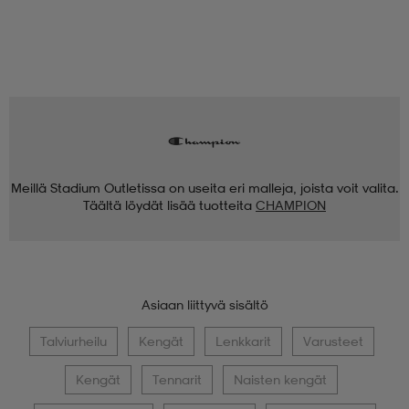
Meillä Stadium Outletissa on useita eri malleja, joista voit valita.
Täältä löydät lisää tuotteita
CHAMPION
Asiaan liittyvä sisältö
Talviurheilu
Kengät
Lenkkarit
Varusteet
Kengät
Tennarit
Naisten kengät