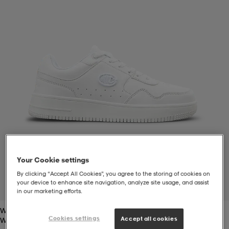
t
uskengät
dat
uskengät
alit
saappaat
t
alit
aatteet
saappaat
it
alit
it
saappaat
elikengät
 & hameet
kengät & saappaat
 & paidat
elikengät
aatteet
kengät & saappaat
Your Cookie settings
t & Uimapuvut
kengät
set
kengät & saappaat
et
kengät
By clicking “Accept All Cookies”, you agree to the storing of cookies on
your device to enhance site navigation, analyze site usage, and assist
1
/
5
in our marketing efforts.
White
aatteet
tarvikkeet
olasit
kengät
rrastot
tarvikkeet
Cookies settings
Accept all cookies
White