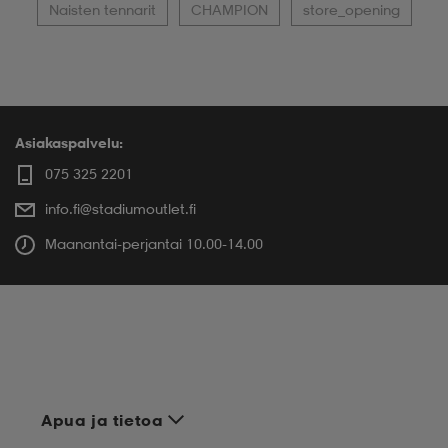
Naisten tennarit
CHAMPION
store_opening
Asiakaspalvelu:
075 325 2201
info.fi@stadiumoutlet.fi
Maanantai-perjantai 10.00-14.00
Apua ja tietoa