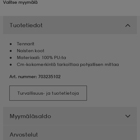
Valitse
myymälä
 & otsanauhat
 & otsanauhat
asut
Tuotetiedot
et
Tennarit
Naisten koot
Materiaali: 100% PU:ta
rrastot
s
Cm-kokomerkintä tarkoittaa pohjallisen mittaa
Art. nummer: 703235102
s
Turvallisuus- ja tuotetietoja
Myymäläsaldo
Arvostelut