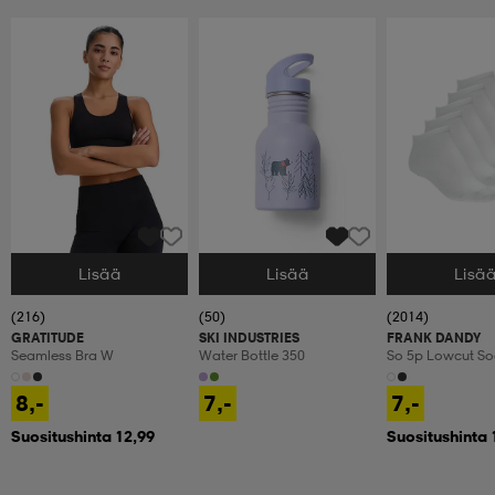
Lisää
Lisää
Lisä
Valitse Koko
Valitse Koko
Valitse Koko
(216)
(50)
(2014)
GRATITUDE
SKI INDUSTRIES
FRANK DANDY
Seamless Bra W
Water Bottle 350
So 5p Lowcut So
8,-
7,-
7,-
Suositushinta 12,99
Suositushinta 