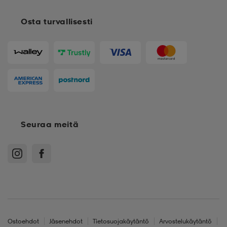
Osta turvallisesti
Seuraa meitä
Ostoehdot
Jäsenehdot
Tietosuojakäytäntö
Arvostelukäytäntö