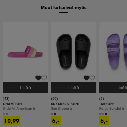
Muut katsoivat myös
Ota 2, maksa 9,99€
Ota 2, maksa 9,9
Lisää
Lisää
Lisä
Valitse Koko
Valitse Koko
Valitse Koko
(43)
(50)
(7)
CHAMPION
SNEAKERS POINT
TAKEOFF
Slide All American Jr
Sun Slipper Jr
Ranjo Sandal Jr
10,99
6,-
6,-