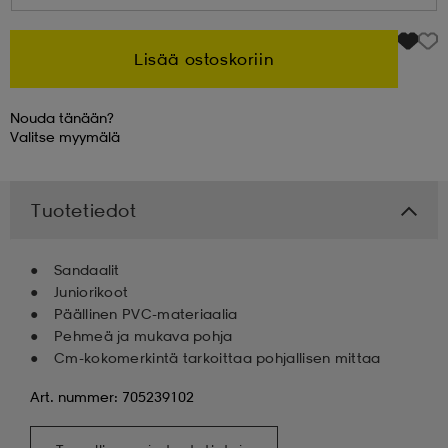
 & otsanauhat
 & otsanauhat
asut
Lisää ostoskoriin
Nouda tänään?
et
Valitse
myymälä
rrastot
s
Tuotetiedot
s
Sandaalit
Juniorikoot
Päällinen PVC-materiaalia
Pehmeä ja mukava pohja
Cm-kokomerkintä tarkoittaa pohjallisen mittaa
Art. nummer: 705239102