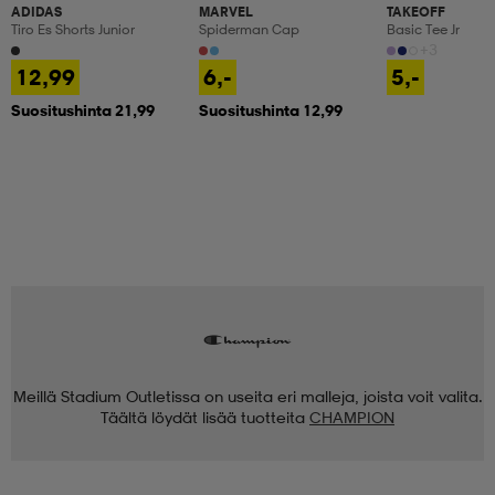
ADIDAS
MARVEL
TAKEOFF
Tiro Es Shorts Junior
Spiderman Cap
Basic Tee Jr
+3
12,99
6,-
5,-
Suositushinta 21,99
Suositushinta 12,99
Meillä Stadium Outletissa on useita eri malleja, joista voit valita.
Täältä löydät lisää tuotteita
CHAMPION