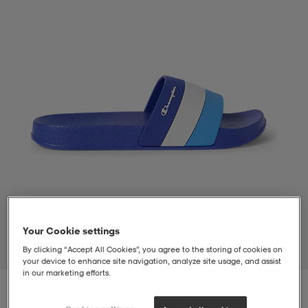
t
uskengät
dat
uskengät
alit
saappaat
t
alit
aatteet
saappaat
it
alit
it
saappaat
elikengät
 & hameet
kengät & saappaat
 & paidat
elikengät
aatteet
kengät & saappaat
Your Cookie settings
t & Uimapuvut
kengät
set
kengät & saappaat
et
kengät
By clicking “Accept All Cookies”, you agree to the storing of cookies on
1
/
5
your device to enhance site navigation, analyze site usage, and assist
in our marketing efforts.
aatteet
tarvikkeet
olasit
kengät
rrastot
tarvikkeet