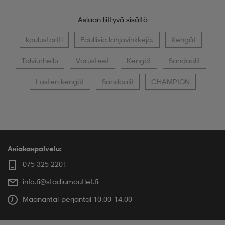
Asiaan liittyvä sisältö
koulustartti
Edullisia lahjavinkkejä.
Kengät
Talviurheilu
Varusteet
Kengät
Sandaalit
Lasten kengät
Sandaalit
CHAMPION
Asiakaspalvelu:
075 325 2201
info.fi@stadiumoutlet.fi
Maanantai-perjantai 10.00-14.00