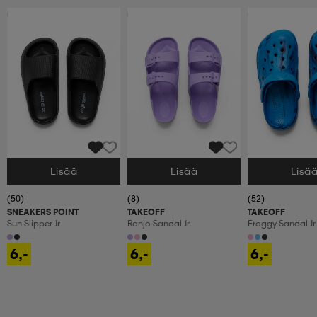
Ota 2, maksa 9,99€
Ota 2, maksa 9,99€
Ota 2, maksa 9,9
Lisää
Lisää
Lisä
Valitse Koko
Valitse Koko
Valitse Koko
(50)
(8)
(52)
SNEAKERS POINT
TAKEOFF
TAKEOFF
Sun Slipper Jr
Ranjo Sandal Jr
Froggy Sandal Jr
6,-
6,-
6,-