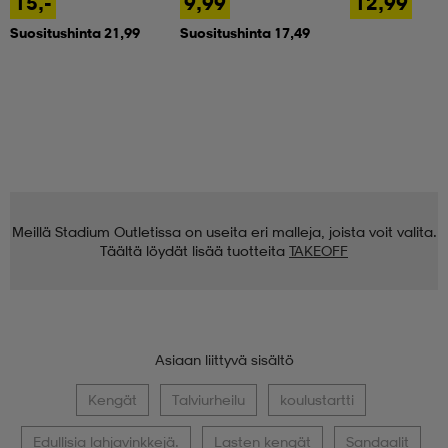
15,-
9,99
12,99
Suositushinta 21,99
Suositushinta 17,49
Meillä Stadium Outletissa on useita eri malleja, joista voit valita.
Täältä löydät lisää tuotteita
TAKEOFF
Asiaan liittyvä sisältö
Kengät
Talviurheilu
koulustartti
Edullisia lahjavinkkejä.
Lasten kengät
Sandaalit