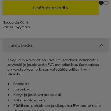
Lisää ostoskoriin
 & otsanauhat
 & otsanauhat
asut
Nouda tänään?
Valitse
myymälä
et
Tuotetiedot
rrastot
s
Kevyt ja mukava lasten Take Off -sandaali. Valmistettu
kevyestä ja joustavasta EVA-materiaalista. Sandaalissa
s
on kaksi solkea, joilla sen voi säätää erittäin hyvin
istuvaksi.
Sandaalit
Juniorikoot
Kevyt ja joustava materiaali
Kaksi säätösolkea
Päällinen, pohjallinen ja ulkopohja EVA-materiaalia
Helppo puhdistaa