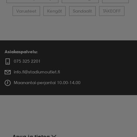
Varusteet
Kengät
Sandaalit
TAKEOFF
Asiakaspalvelu:
075 325 2201
info.fi@stadiumoutlet.fi
Maanantai-perjantai 10.00-14.00
Apua ja tietoa