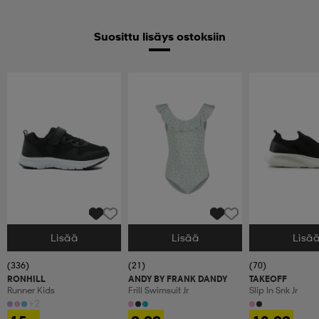
Suosittu lisäys ostoksiin
Lisää
Lisää
Lisä
Valitse Koko
Valitse Koko
Valitse Koko
(336)
(21)
(70)
RONHILL
ANDY BY FRANK DANDY
TAKEOFF
Runner Kids
Frill Swimsuit Jr
Slip In Snk Jr
+2