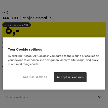
set
asut
tarvikkeet
u- & treenikengät
(21)
TAKEOFF
Ranjo Sandal Jr
6,-
Ota 2, maksa 9,99€
olasit
eet & lapaset
aatteet
Ota 2, maksa 9,99€
Your Cookie settings
Pakettihintaan sisältyy tarjoukseen kuuluvat kaksi paria
By clicking “Accept All Cookies”, you agree to the storing of cookies on
valikoituja tossuja.
your device to enhance site navigation, analyze site usage, and assist
aatteet
rit
in our marketing efforts.
Black
Cookies settings
Accept all cookies
Black
eet & lapaset
eet & lapaset
olasit
Valitse Koko
Valitse Koko
et
rrastot
set