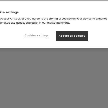
ie settings
“Accept All Cookies”, you agree to the storing of cookies on your device to enhance 
analyze site usage, and assist in our marketing efforts.
Cookies settings
Accept all cookies