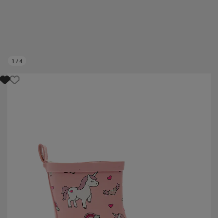
1
/
4