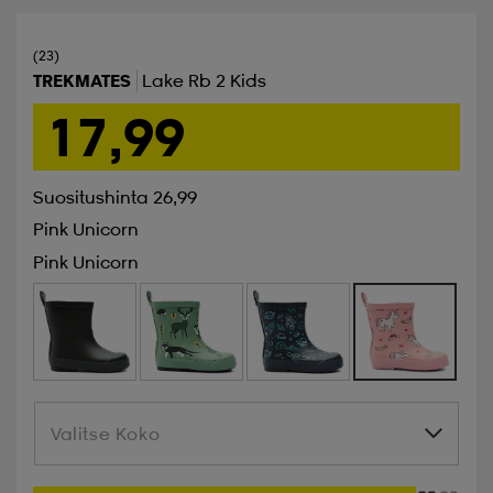
(23)
TREKMATES
Lake Rb 2 Kids
17,99
Suositushinta 26,99
Pink Unicorn
Pink Unicorn
Valitse Koko
Valitse Koko