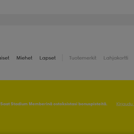
iset
Miehet
Lapset
Tuotemerkit
Lahjakortti
! Saat Stadium Memberinä ostoksistasi bonuspisteitä.
Kirjaudu