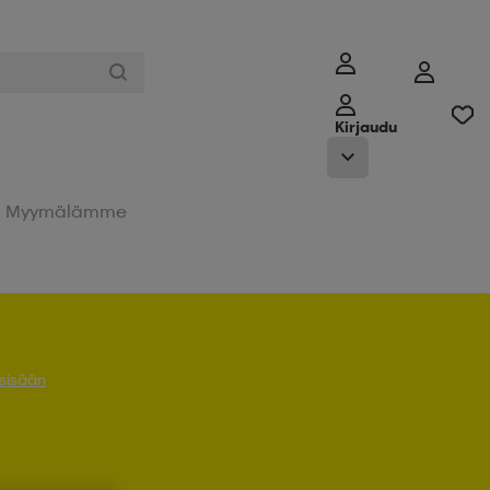
Kirjaudu
Myymälämme
 sisään