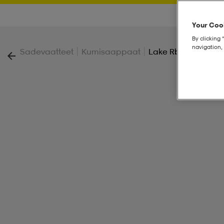
Your Cook
By clicking 
navigation, 
|
|
Sadevaatteet
Kumisaappaat
Lake Rb 2 Kids