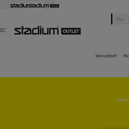
Varusteet
Na
Psst..