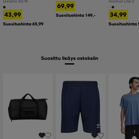
Duramo Sl2 M
Anzarun Lite U
69,99
43,99
34,99
Suositushinta 149,-
Suositushinta 65,99
Suositushinta 
Suosittu lisäys ostoksiin