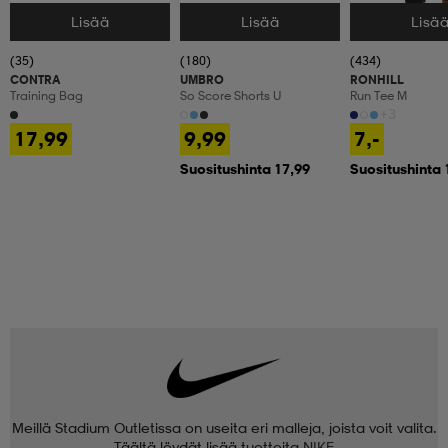
Lisää
Lisää
Lisä
Valitse Koko
Valitse Koko
Valitse Koko
(35)
(180)
(434)
CONTRA
UMBRO
RONHILL
Training Bag
So Score Shorts U
Run Tee M
+3
17,99
9,99
7,-
Suositushinta 17,99
Suositushinta 
Meillä Stadium Outletissa on useita eri malleja, joista voit valita.
Täältä löydät lisää tuotteita
NIKE