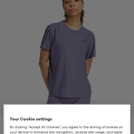
t
uskengät
dat
uskengät
alit
saappaat
t
alit
aatteet
saappaat
it
alit
it
saappaat
elikengät
 & hameet
kengät & saappaat
 & paidat
elikengät
aatteet
kengät & saappaat
t & Uimapuvut
kengät
set
kengät & saappaat
et
kengät
1
/
5
Your Cookie settings
aatteet
tarvikkeet
olasit
kengät
rrastot
tarvikkeet
By clicking “Accept All Cookies”, you agree to the storing of cookies on
your device to enhance site navigation, analyze site usage, and assist