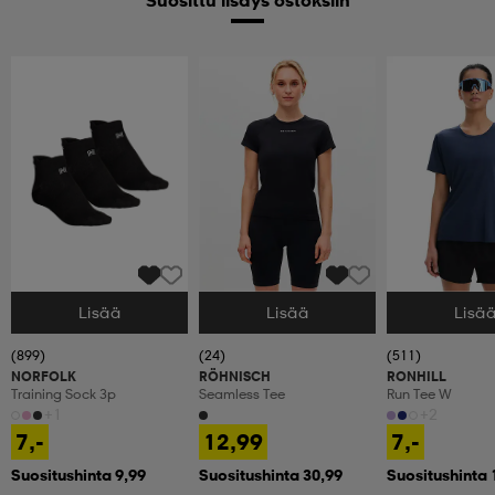
Lisää
Lisää
Lisä
Valitse Koko
Valitse Koko
Valitse Koko
(899)
(24)
(511)
NORFOLK
RÖHNISCH
RONHILL
Training Sock 3p
Seamless Tee
Run Tee W
+1
+2
7,-
12,99
7,-
Suositushinta 9,99
Suositushinta 30,99
Suositushinta 