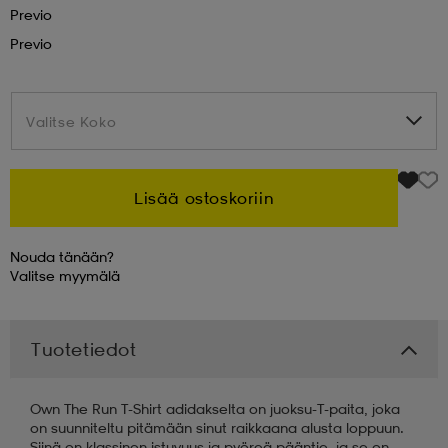
Previo
Previo
 & otsanauhat
 & otsanauhat
asut
et
Valitse Koko
Valitse Koko
rrastot
s
Lisää ostoskoriin
Nouda tänään?
s
Valitse
myymälä
Tuotetiedot
Own The Run T-Shirt adidakselta on juoksu-T-paita, joka
on suunniteltu pitämään sinut raikkaana alusta loppuun.
Siinä on klassinen istuvuus ja pyöreä pääntie, ja se on