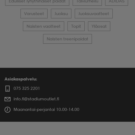
Edulliset lyhythihaiset paidat
Talviurheilu
ADIDAS
Varusteet
Juoksu
Juoksuvaatteet
Naisten vaatteet
Topit
Yläosat
Naisten treenipaidat
Asiakaspalvelu:
075 325 2201
info.fi@stadiumoutlet.fi
Maanantai-perjantai 10.00-14.00