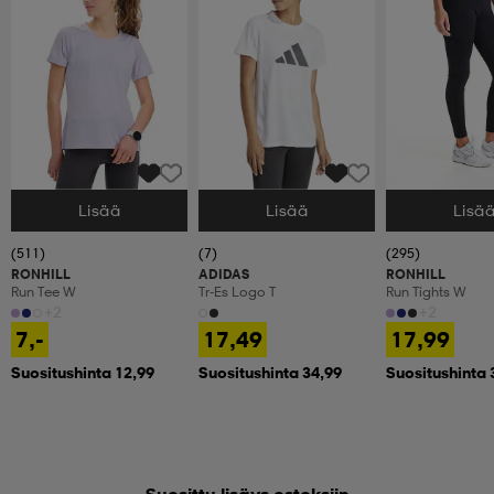
Lisää
Lisää
Lisä
Valitse Koko
Valitse Koko
Valitse Koko
(511)
(7)
(295)
RONHILL
ADIDAS
RONHILL
Run Tee W
Tr-Es Logo T
Run Tights W
+2
+2
7,-
17,49
17,99
Suositushinta 12,99
Suositushinta 34,99
Suositushinta 
Suosittu lisäys ostoksiin