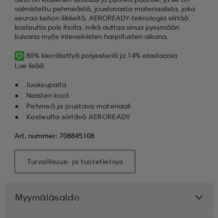
valmistettu pehmeästä, joustavasta materiaalista, joka
seuraa kehon liikkeitä. AEROREADY-teknologia siirtää
kosteutta pois iholta, mikä auttaa sinua pysymään
kuivana myös intensiivisten harjoitusten aikana.
86% kierrätettyä polyesteriä ja 14% elastaania
Lue lisää
Juoksupaita
Naisten koot
Pehmeä ja joustava materiaali
Kosteutta siirtävä AEROREADY
Art. nummer: 708845108
Turvallisuus- ja tuotetietoja
Myymäläsaldo