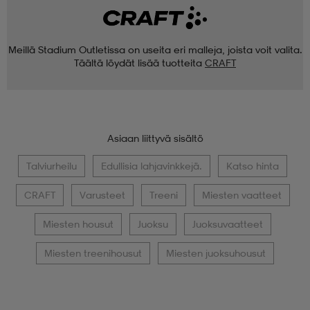
Meillä Stadium Outletissa on useita eri malleja, joista voit valita.
Täältä löydät lisää tuotteita
CRAFT
Asiaan liittyvä sisältö
Talviurheilu
Edullisia lahjavinkkejä.
Katso hinta
CRAFT
Varusteet
Treeni
Miesten vaatteet
Miesten housut
Juoksu
Juoksuvaatteet
Miesten treenihousut
Miesten juoksuhousut