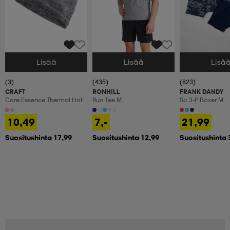
Lisää
Lisää
Lisä
Valitse Koko
Valitse Koko
Valitse Koko
(3)
(435)
(823)
CRAFT
RONHILL
FRANK DANDY
Core Essence Thermal Hat
Run Tee M
So 3-P Boxer M
+3
10,49
7,-
21,99
Suositushinta 17,99
Suositushinta 12,99
Suositushinta 