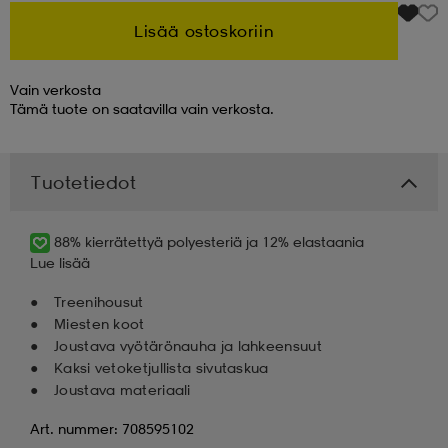
Lisää ostoskoriin
 & otsanauhat
 & otsanauhat
asut
Vain verkosta
Tämä tuote on saatavilla vain verkosta.
et
Tuotetiedot
rrastot
s
88% kierrätettyä polyesteriä ja 12% elastaania
Lue lisää
s
Treenihousut
Miesten koot
Joustava vyötärönauha ja lahkeensuut
Kaksi vetoketjullista sivutaskua
Joustava materiaali
Art. nummer: 708595102