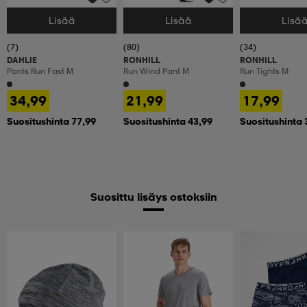
Lisää
Lisää
Lisä
Valitse Koko
Valitse Koko
Valitse Koko
(7)
(80)
(34)
DAHLIE
RONHILL
RONHILL
Pants Run Fast M
Run Wind Pant M
Run Tights M
34,99
21,99
17,99
Suositushinta 77,99
Suositushinta 43,99
Suositushinta 
Suosittu lisäys ostoksiin