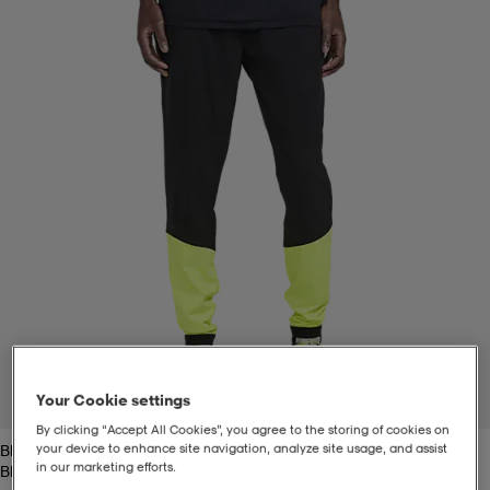
t
uskengät
dat
uskengät
alit
saappaat
t
alit
aatteet
saappaat
it
alit
it
saappaat
elikengät
 & hameet
kengät & saappaat
 & paidat
elikengät
aatteet
kengät & saappaat
t & Uimapuvut
kengät
set
kengät & saappaat
et
kengät
Your Cookie settings
1
/
6
By clicking “Accept All Cookies”, you agree to the storing of cookies on
your device to enhance site navigation, analyze site usage, and assist
Black/flumino
aatteet
tarvikkeet
olasit
kengät
rrastot
tarvikkeet
in our marketing efforts.
Black/flumino