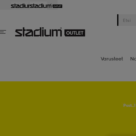
Varusteet
Na
Psst..