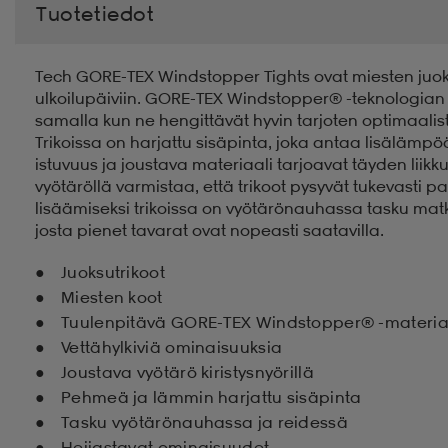
Tuotetiedot
Tech GORE-TEX Windstopper Tights ovat miesten juoksutr
ulkoilupäiviin. GORE-TEX Windstopper® -teknologian an
samalla kun ne hengittävät hyvin tarjoten optimaalist
Trikoissa on harjattu sisäpinta, joka antaa lisälä
istuvuus ja joustava materiaali tarjoavat täyden lii
vyötäröllä varmistaa, että trikoot pysyvät tukevasti p
lisäämiseksi trikoissa on vyötärönauhassa tasku matk
josta pienet tavarat ovat nopeasti saatavilla.
Juoksutrikoot
Miesten koot
Tuulenpitävä GORE-TEX Windstopper® -materia
Vettähylkiviä ominaisuuksia
Joustava vyötärö kiristysnyörillä
Pehmeä ja lämmin harjattu sisäpinta
Tasku vyötärönauhassa ja reidessä
Heijastavat ominaisuudet