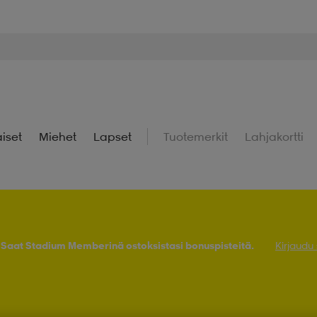
iset
Miehet
Lapset
Tuotemerkit
Lahjakortti
! Saat Stadium Memberinä ostoksistasi bonuspisteitä.
Kirjaudu