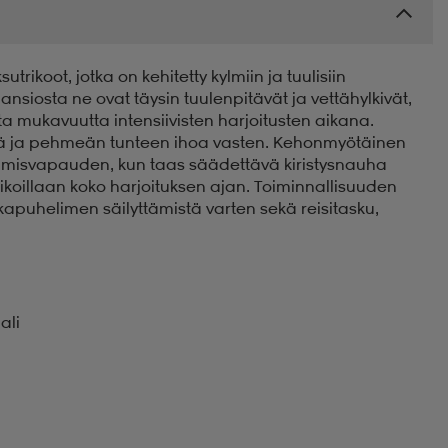
ikoot, jotka on kehitetty kylmiin ja tuulisiin
siosta ne ovat täysin tuulenpitävät ja vettähylkivät,
a mukavuutta intensiivisten harjoitusten aikana.
mpöä ja pehmeän tunteen ihoa vasten. Kehonmyötäinen
kkumisvapauden, kun taas säädettävä kiristysnauha
aikoillaan koko harjoituksen ajan. Toiminnallisuuden
apuhelimen säilyttämistä varten sekä reisitasku,
ali