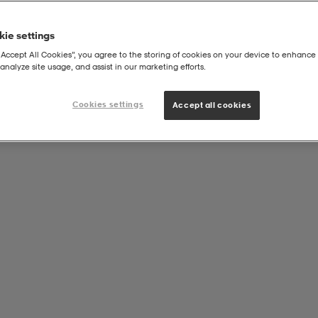
ie settings
“Accept All Cookies”, you agree to the storing of cookies on your device to enhance 
analyze site usage, and assist in our marketing efforts.
r Tights M
Cookies settings
Accept all cookies