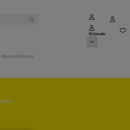
Kirjaudu
Myymälämme
 sisään