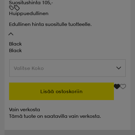
Suositushinta 105,-
Huippuedullinen
Edullinen hinta suositulle tuotteelle.
Black
Black
Valitse Koko
Valitse Koko
Lisää ostoskoriin
Vain verkosta
Tämä tuote on saatavilla vain verkosta.