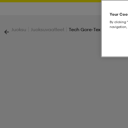
Your Cook
By clicking 
navigation, 
|
|
Juoksu
Juoksuvaatteet
Tech Gore-Tex Windstoppe