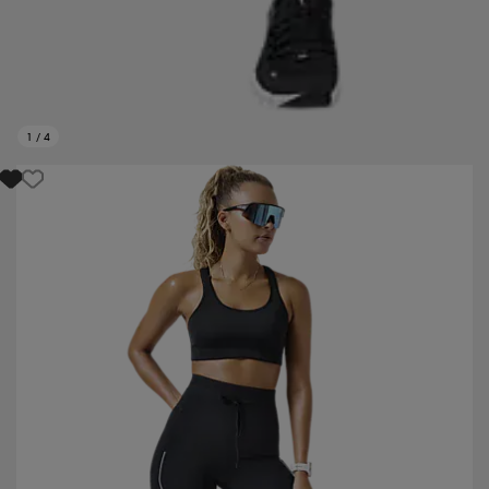
1
/
4