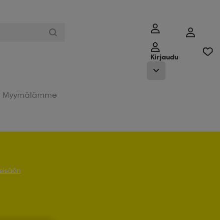
Kirjaudu
Myymälämme
 sisään