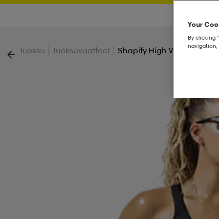
Your Cook
By clicking 
navigation, 
|
|
Juoksu
Juoksuvaatteet
Shapify High Waist W