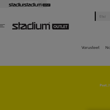
Varusteet
Na
Psst..