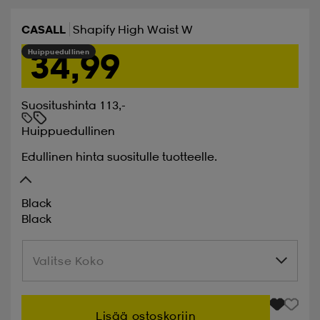
CASALL
Shapify High Waist W
34,99
Huippuedullinen
Suositushinta 113,-
Huippuedullinen
Edullinen hinta suositulle tuotteelle.
Black
Black
Valitse Koko
Valitse Koko
Lisää ostoskoriin