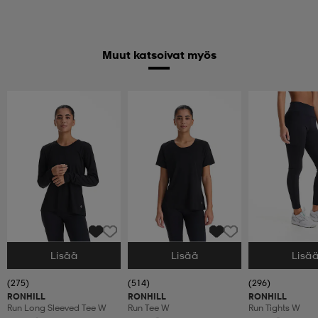
Muut katsoivat myös
Lisää
Lisää
Lisä
Valitse Koko
Valitse Koko
Valitse Koko
(275)
(514)
(296)
RONHILL
RONHILL
RONHILL
Run Long Sleeved Tee W
Run Tee W
Run Tights W