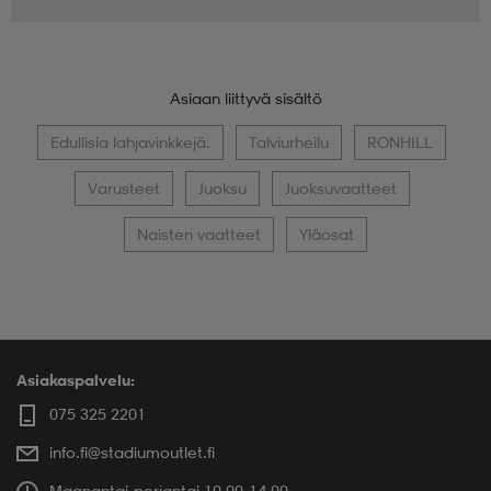
Asiaan liittyvä sisältö
Edullisia lahjavinkkejä.
Talviurheilu
RONHILL
Varusteet
Juoksu
Juoksuvaatteet
Naisten vaatteet
Yläosat
Asiakaspalvelu:
075 325 2201
info.fi@stadiumoutlet.fi
Maanantai-perjantai 10.00-14.00