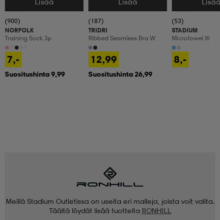
Lisää
Lisää
Lisä
Valitse Koko
Valitse Koko
Valitse Koko
(900)
(187)
(53)
NORFOLK
TRIDRI
STADIUM
Training Sock 3p
Ribbed Seamless Bra W
Microtowel Xl
+1
7,-
12,99
8,-
Suositushinta 9,99
Suositushinta 26,99
Meillä Stadium Outletissa on useita eri malleja, joista voit valita.
Täältä löydät lisää tuotteita
RONHILL