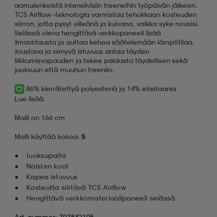
aamulenkeistä intensiivisiin treeneihin työpäivän jälkeen.
TCS Airflow -teknologia varmistaa tehokkaan kosteuden
siirron, jotta pysyt viileänä ja kuivana, vaikka syke nousisi.
Selässä oleva hengittävä verkkopaneeli lisää
ilmavirtausta ja auttaa kehoa säätelemään lämpötilaa.
Joustava ja venyvä istuvuus antaa täyden
liikkumisvapauden ja tekee paidasta täydellisen sekä
juoksuun että muuhun treeniin.
86% kierrätettyä polyesteriä ja 14% elastaania
Lue lisää
Malli on 166 cm
Malli käyttää kokoa:
S
Juoksupaita
Naisten koot
Kapea istuvuus
Kosteutta siirtävä TCS Airflow
Hengittävä verkkomateriaalipaneeli selässä
Art. nummer: 707842105