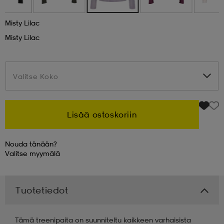
 & otsanauhat
 & otsanauhat
asut
Misty Lilac
Misty Lilac
et
Valitse Koko
Valitse Koko
rrastot
s
Lisää ostoskoriin
s
Nouda tänään?
Valitse
myymälä
Tuotetiedot
Tämä treenipaita on suunniteltu kaikkeen varhaisista