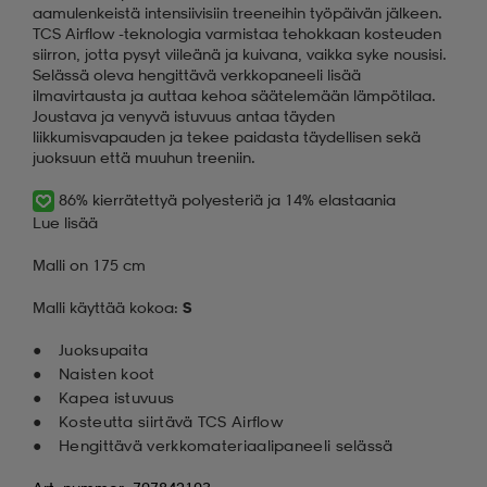
aamulenkeistä intensiivisiin treeneihin työpäivän jälkeen.
TCS Airflow -teknologia varmistaa tehokkaan kosteuden
siirron, jotta pysyt viileänä ja kuivana, vaikka syke nousisi.
Selässä oleva hengittävä verkkopaneeli lisää
ilmavirtausta ja auttaa kehoa säätelemään lämpötilaa.
Joustava ja venyvä istuvuus antaa täyden
liikkumisvapauden ja tekee paidasta täydellisen sekä
juoksuun että muuhun treeniin.
86% kierrätettyä polyesteriä ja 14% elastaania
Lue lisää
Malli on 175 cm
Malli käyttää kokoa:
S
Juoksupaita
Naisten koot
Kapea istuvuus
Kosteutta siirtävä TCS Airflow
Hengittävä verkkomateriaalipaneeli selässä