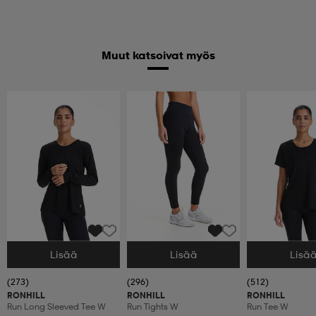
Muut katsoivat myös
Lisää
Lisää
Lisä
Valitse Koko
Valitse Koko
Valitse Koko
(273)
(296)
(512)
RONHILL
RONHILL
RONHILL
Run Long Sleeved Tee W
Run Tights W
Run Tee W