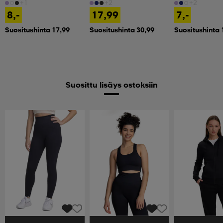
+1
+2
+2
8,-
17,99
7,-
Suositushinta 17,99
Suositushinta 30,99
Suositushinta 
Suosittu lisäys ostoksiin