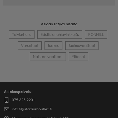
Asiaan liittyvä sisältö
Talviurheilu
Edullisia lahjavinkkejä.
RONHILL
Varusteet
Juoksu
Juoksuvaatteet
Naisten vaatteet
Yläosat
Asiakaspalvelu:
075 325 2201
info.fi@stadiumoutlet.fi