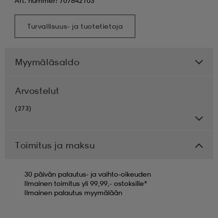
Art. nummer: 707842103
Turvallisuus- ja tuotetietoja
Myymäläsaldo
Arvostelut
(273)
Toimitus ja maksu
30 päivän palautus- ja vaihto-oikeuden
Ilmainen toimitus yli 99,99,- ostoksille*
Ilmainen palautus myymälään