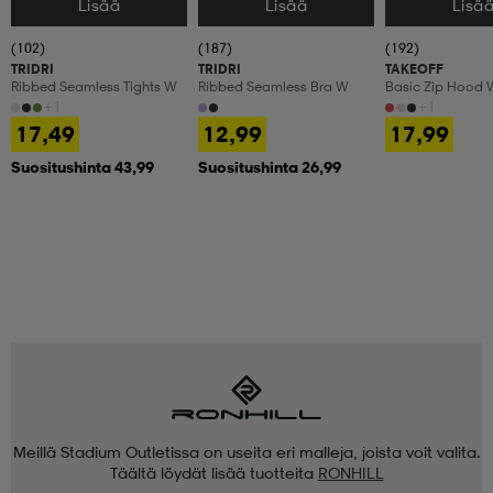
Lisää
Lisää
Lisä
Valitse Koko
Valitse Koko
Valitse Koko
(102)
(187)
(192)
TRIDRI
TRIDRI
TAKEOFF
Ribbed Seamless Tights W
Ribbed Seamless Bra W
Basic Zip Hood 
+1
+1
17,49
12,99
17,99
Suositushinta 43,99
Suositushinta 26,99
Meillä Stadium Outletissa on useita eri malleja, joista voit valita.
Täältä löydät lisää tuotteita
RONHILL