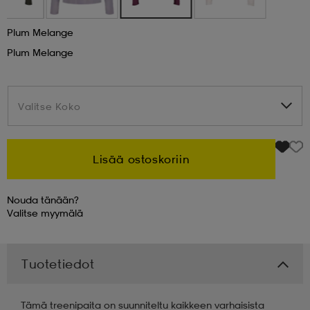
 & otsanauhat
 & otsanauhat
asut
Plum Melange
Plum Melange
et
Valitse Koko
Valitse Koko
rrastot
s
Lisää ostoskoriin
s
Nouda tänään?
Valitse
myymälä
Tuotetiedot
Tämä treenipaita on suunniteltu kaikkeen varhaisista