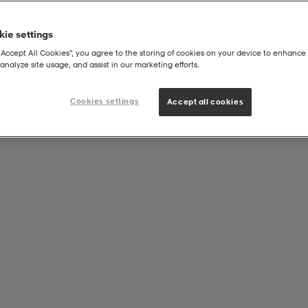
ie settings
“Accept All Cookies”, you agree to the storing of cookies on your device to enhance 
analyze site usage, and assist in our marketing efforts.
Cookies settings
Accept all cookies