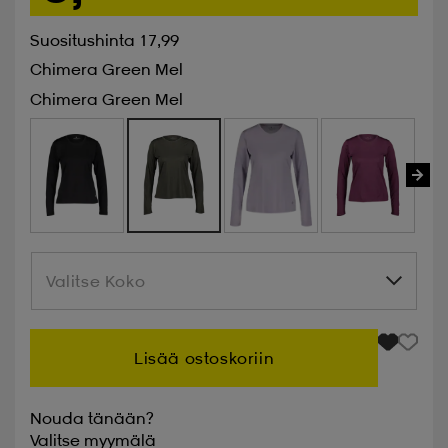
Suositushinta 17,99
Chimera Green Mel
Chimera Green Mel
Valitse Koko
Valitse Koko
Lisää ostoskoriin
Nouda tänään?
Valitse
myymälä