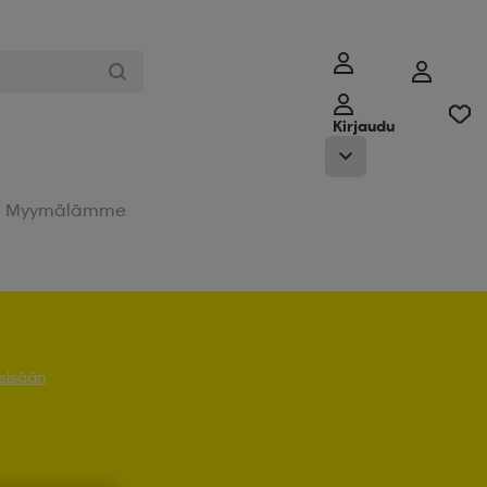
Kirjaudu
Myymälämme
 sisään