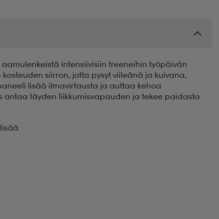
 aamulenkeistä intensiivisiin treeneihin työpäivän
osteuden siirron, jotta pysyt viileänä ja kuivana,
paneeli lisää ilmavirtausta ja auttaa kehoa
s antaa täyden liikkumisvapauden ja tekee paidasta
lisää