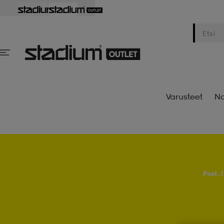
Varusteet
Na
Psst..