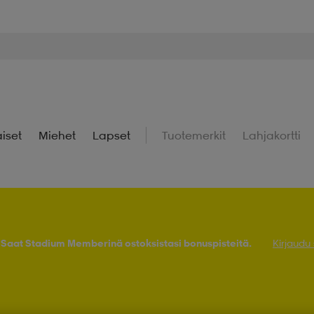
iset
Miehet
Lapset
Tuotemerkit
Lahjakortti
! Saat Stadium Memberinä ostoksistasi bonuspisteitä.
Kirjaudu