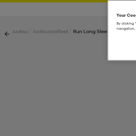
Your Cook
By clicking 
navigation, 
|
|
Juoksu
Juoksuvaatteet
Run Long Sleeved Tee W