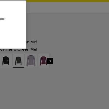
site
Chimera Green Mel
Chimera Green Mel