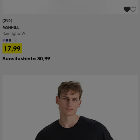
(296)
RONHILL
Run Tights W
+2
17,99
Suositushinta 30,99