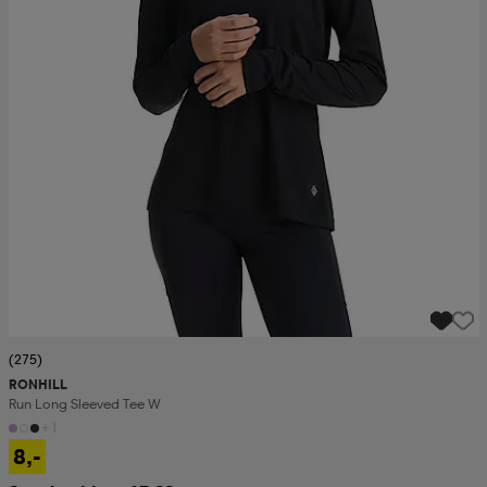
(275)
RONHILL
Run Long Sleeved Tee W
+1
8,-