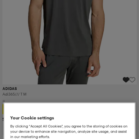
ADIDAS
Adi365/// T M
21,99
Your Cookie settings
Suositushinta 34,99
By clicking “Accept All Cookies”, you agree to the storing of cookies on
your device to enhance site navigation, analyze site usage, and assist
in our marketing efforts.