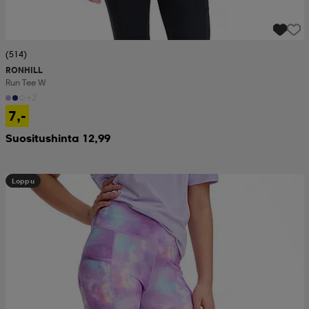
(514)
RONHILL
Run Tee W
+2
7,-
Suositushinta 12,99
Loppu