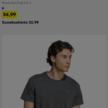
Shorts Run Fast 2 In 1
 & otsanauhat
 & otsanauhat
asut
34,99
Suositushinta 52,99
et
rrastot
s
s