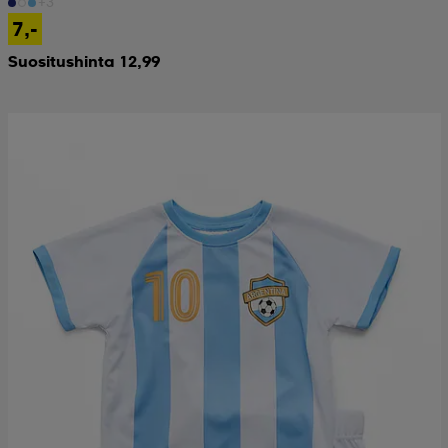
+3
7,-
Suositushinta 12,99