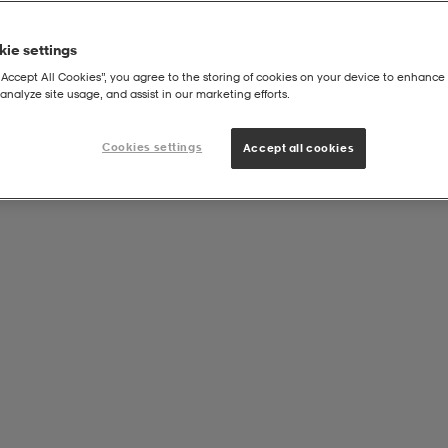
ie settings
“Accept All Cookies”, you agree to the storing of cookies on your device to enhance 
analyze site usage, and assist in our marketing efforts.
Cookies settings
Accept all cookies