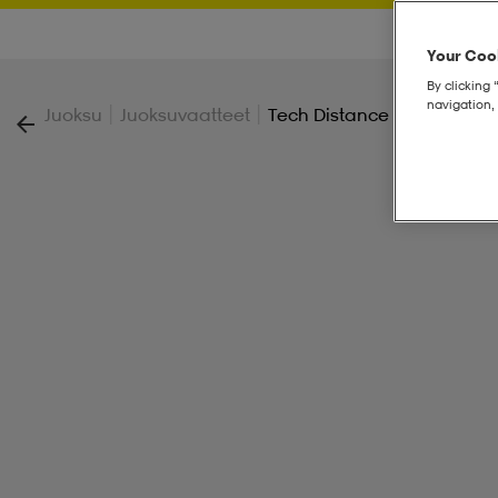
Your Cook
By clicking 
navigation, 
|
|
Juoksu
Juoksuvaatteet
Tech Distance Shorts W