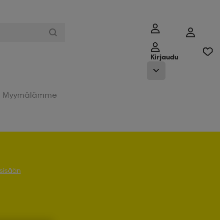
Kirjaudu
Myymälämme
 sisään