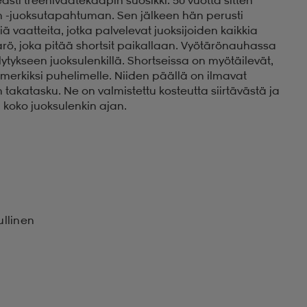
on -juoksutapahtuman. Sen jälkeen hän perusti
iä vaatteita, jotka palvelevat juoksijoiden kaikkia
ärö, joka pitää shortsit paikallaan. Vyötärönauhassa
ytykseen juoksulenkillä. Shortseissa on myötäilevät,
imerkiksi puhelimelle. Niiden päällä on ilmavat
en takatasku. Ne on valmistettu kosteutta siirtävästä ja
ä koko juoksulenkin ajan.
ullinen