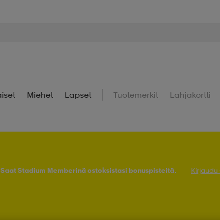
iset
Miehet
Lapset
Tuotemerkit
Lahjakortti
! Saat Stadium Memberinä ostoksistasi bonuspisteitä.
Kirjaudu