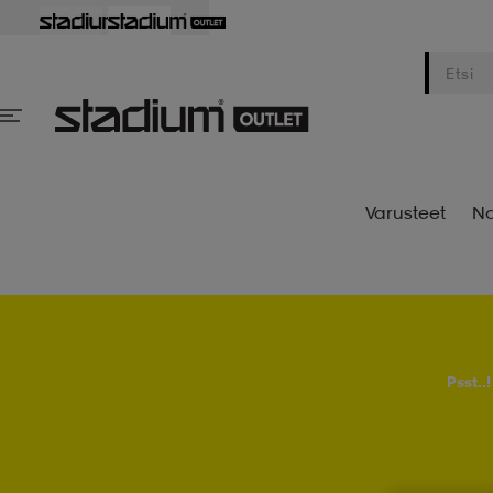
Varusteet
Na
Psst..