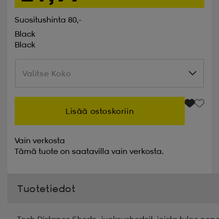
Suositushinta 80,-
Black
Black
Valitse Koko
Valitse Koko
Lisää ostoskoriin
Vain verkosta
Tämä tuote on saatavilla vain verkosta.
Tuotetiedot
Tech Distance Shorts -juoksushortsit, joista tulee nop