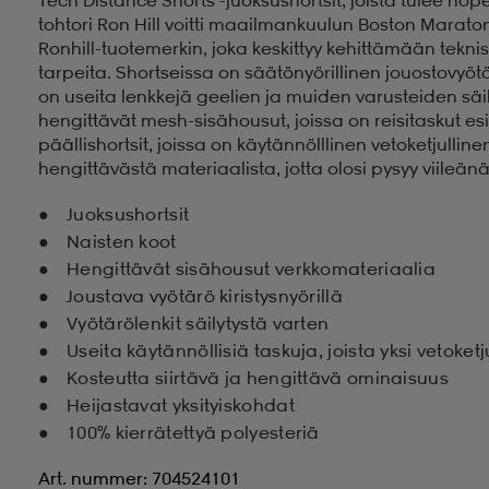
tohtori Ron Hill voitti maailmankuulun Boston Marat
Ronhill-tuotemerkin, joka keskittyy kehittämään teknis
tarpeita. Shortseissa on säätönyörillinen jouostovyöt
on useita lenkkejä geelien ja muiden varusteiden säil
hengittävät mesh-sisähousut, joissa on reisitaskut es
päällishortsit, joissa on käytännölllinen vetoketjullin
hengittävästä materiaalista, jotta olosi pysyy viileän
Juoksushortsit
Naisten koot
Hengittävät sisähousut verkkomateriaalia
Joustava vyötärö kiristysnyörillä
Vyötärölenkit säilytystä varten
Useita käytännöllisiä taskuja, joista yksi vetoketj
Kosteutta siirtävä ja hengittävä ominaisuus
Heijastavat yksityiskohdat
100% kierrätettyä polyesteriä
Art. nummer: 704524101